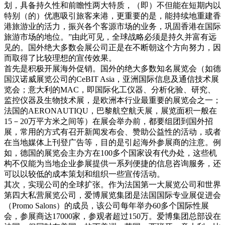
划，具备持久性和前瞻性两大特质，（即）不但能在短期内以
特别（的）优惠吸引旅客来港，更重要的是，能持续地重建香
港旅游业的活力，振兴各个客源市场的业务，巩固香港在国际
旅游市场的地位。”由此可见，全球战略必须是持久并富有远
见的。国外绝大多数会展公司正是在不断朝这个方向努力，因
而取得了比较理想的宣传效果。
首先是积极开展海外促销。国外的绝大多数知名展览会（如德
国汉诺威展览公司的CeBIT Asia，亚洲国际信息及通信技术展
览会；意大利的MAC，即国际化工仪器、分析化验、研究、
监控仪器及生物技术展，是欧洲本行业最重要的展览会之一；
法国的AERONAUTIQU，巴黎航空航天展，展览面积一般在
15－20万平方米之间等）在展会举办前，都要组团到国外招
展，常用的方式有召开新闻发布会、赞助公益性的活动，或者
在当地媒体上刊登广告等，目的是引起海外参展商的注意。例
如，德国的展览会主办方在100多个国家设有代办处，这些机
构不仅能为当地企业参展提供一系列便捷的信息咨询服务，还
可以以较低的成本策划和组织一些宣传活动。
其次，实现公司的全球扩张。作为法国第一大展览公司和世界
第四大私营展览公司，爱博展览集团是法国国际专业展促进会
（Promo Salons）的成员，该公司每年举办60多个国际性展
会，参展商达17000家，参观者超过150万。爱博集团总部设在