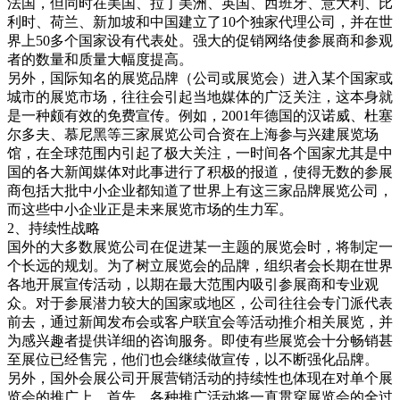
法国，但同时在美国、拉丁美洲、英国、西班牙、意大利、比
利时、荷兰、新加坡和中国建立了10个独家代理公司，并在世
界上50多个国家设有代表处。强大的促销网络使参展商和参观
者的数量和质量大幅度提高。
另外，国际知名的展览品牌（公司或展览会）进入某个国家或
城市的展览市场，往往会引起当地媒体的广泛关注，这本身就
是一种颇有效的免费宣传。例如，2001年德国的汉诺威、杜塞
尔多夫、慕尼黑等三家展览公司合资在上海参与兴建展览场
馆，在全球范围内引起了极大关注，一时间各个国家尤其是中
国的各大新闻媒体对此事进行了积极的报道，使得无数的参展
商包括大批中小企业都知道了世界上有这三家品牌展览公司，
而这些中小企业正是未来展览市场的生力军。
2、持续性战略
国外的大多数展览公司在促进某一主题的展览会时，将制定一
个长远的规划。为了树立展览会的品牌，组织者会长期在世界
各地开展宣传活动，以期在最大范围内吸引参展商和专业观
众。对于参展潜力较大的国家或地区，公司往往会专门派代表
前去，通过新闻发布会或客户联宜会等活动推介相关展览，并
为感兴趣者提供详细的咨询服务。即使有些展览会十分畅销甚
至展位已经售完，他们也会继续做宣传，以不断强化品牌。
另外，国外会展公司开展营销活动的持续性也体现在对单个展
览会的推广上。首先，各种推广活动将一直贯穿展览会的全过