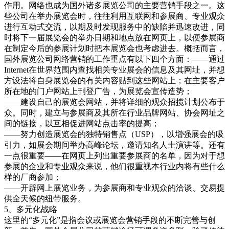
作用。网络也成为国外诸多展览公司的主要营销手段之一。这
些公司在举办展览会时，往往利用互联网和参展商、专业观众
进行互动式交流，以期及时发现服务中的缺陷并迅速改进，同
时将下一届展览会的举办日期和地点放在网页上，以便参展商
在制定今后的参展计划时把本展览会也考虑进去。概括而言，
国外展览公司网络营销的工作重点有以下四个方面：——通过
Internet在世界范围内查找相关专业展会的信息及其网址，并想
方设法将自身展览会的有关内容贴到这些网站上；在主要客户
所在地的门户网站上刊登广告，为展览会宣传造势；
——建设自己的展览会网站，并将详细的观众招揽计划公布于
众。同时，建立与参展商及其所在行业品牌网站、协会网址之
间的链接，以互相促进网站点击率的提高；
——努力创造展览会的独特销售点（USP），以增强展会的吸
引力，如展会期间举办高峰论坛，邀请知名人士演讲等。还有
一点很重要——在网页上列出重要参展商的名单，因为对于想
参展的企业和专业观众来说，他们很重视本行业内将有些什么
样的厂商参加；
——开辟网上展览业务，为参展商和专业观众的洽谈、交易提
供全天候的纽带服务。
5、多元化战略
这里的“多元化”是指会议或展览会营销手段的不断完善与创