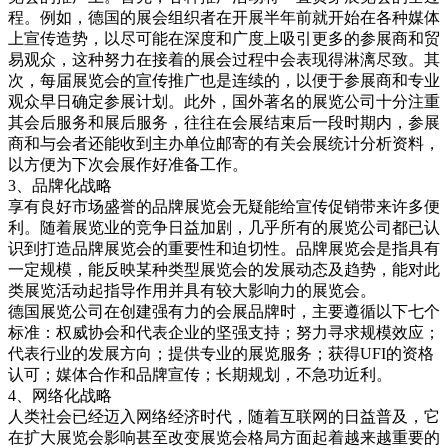
程。例如，德国的展会组织者在开展半年前就开始在各种媒体
上宣传造势，以尽可能在深度和广度上吸引更多的参展商和贸
易观众，这种努力在接着的展会过程中会表现得淋漓尽致。其
次，每届展览会的宣传推广也是连续的，以便于参展商和专业
观众早日确定参展计划。此外，国外著名的展览公司十分注重
其会后服务和展后服务，往往在会展结束后一段时期内，参展
商和与会者还能收到主办单位邮寄的有关会展统计分析资料，
以方便为下次会展作好准备工作。
3、品牌化战略
享有良好市场盛誉的品牌展览会无疑能给宣传促销带来许多便
利。随着展览业的竞争日益加剧，几乎所有的展览公司都已认
识到打造品牌展览会的重要性和迫切性。品牌展览会是指具有
一定规模，能反映某种类型展览会的发展动态及趋势，能对此
类展览活动起指导作用并具有较大影响力的展览会。
德国展览公司在创建强有力的会展品牌时，主要遵循以下七个
标准：权威协会和代表企业的坚强支持；努力寻求规模效应；
代表行业的发展方向；提供专业的展览服务；获得UFI的资格
认可；媒体合作和品牌宣传；长期规划，不急功近利。
4、网络化战略
人类社会已经迈入网络经济时代，随着互联网的日益普及，它
在扩大展览会影响甚至改变展览会格局方面起着越来越重要的