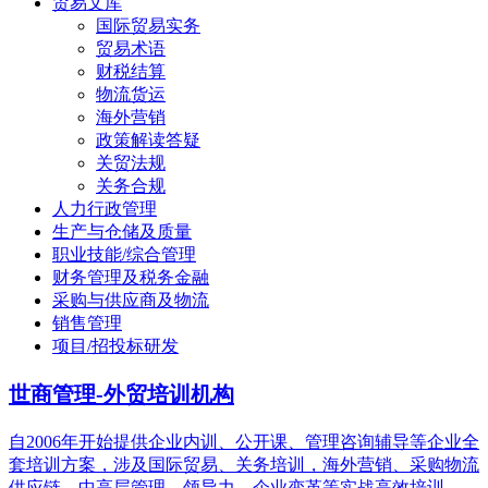
贸易文库
国际贸易实务
贸易术语
财税结算
物流货运
海外营销
政策解读答疑
关贸法规
关务合规
人力行政管理
生产与仓储及质量
职业技能/综合管理
财务管理及税务金融
采购与供应商及物流
销售管理
项目/招投标研发
世商管理-外贸培训机构
自2006年开始提供企业内训、公开课、管理咨询辅导等企业全
套培训方案，涉及国际贸易、关务培训，海外营销、采购物流
供应链、中高层管理、领导力，企业变革等实战高效培训。