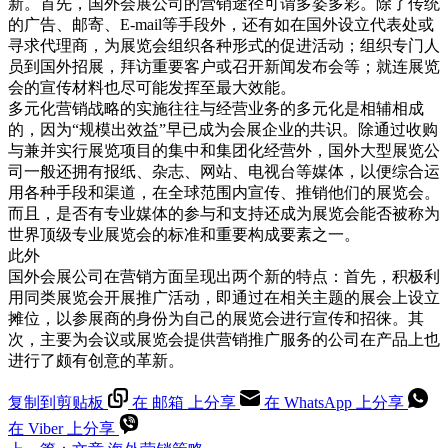
新。首先，国外会展公司的营销途径可谓多姿多彩。除了传统
的广告、邮寄、E-mail等手段外，还有如在国外设立代表处或
寻求代理商，为展览会组织各种形式的促进活动；组织专门人
员到国外招展，拜访重要客户或召开新闻发布会等；就连展览
会的宣传材料也尽可能发挥至最大效能。
多元化营销战略的实施往往与经营业务的多元化是相辅相成
的，因为“规模出效益”早已成为会展企业的共识。除通过收购
与兼并实行展览项目的集中和集团化经营外，国外大型展览公
司一般还拥有报纸、杂志、网站、电视台等媒体，以便综合运
用各种手段和渠道，在全球范围内宣传、推销他们的展览会。
而且，是否有专业媒体的参与和支持还成为展览会能否被称为
世界顶级专业展览会的标准和重要构成要素之一。
此外
国外会展公司在营销方面呈现出两个新的特点：首先，积极利
用同类展览会开展推广活动，即通过在相关主题的展会上设立
摊位，以参展商的身份为自己的展览会进行宣传和招徕。其
次，主要为会议或展览会提供营销推广服务的公司在产品上也
进行了颇有创意的革新。
复制到剪贴板
在 邮箱 上分享
在 WhatsApp 上分享
在 Viber 上分享