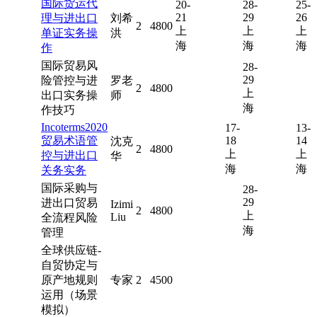
国际货运代
20-
28-
25-
21
29
26
理与进出口
刘希
2
4800
上
上
上
单证实务操
洪
海
海
海
作
国际贸易风
28-
29
险管控与进
罗老
2
4800
上
出口实务操
师
海
作技巧
Incoterms2020
17-
13-
贸易术语管
18
14
沈克
2
4800
上
上
控与进出口
华
海
海
关务实务
国际采购与
28-
29
进出口贸易
Izimi
2
4800
上
Liu
全流程风险
海
管理
全球供应链-
自贸协定与
原产地规则
专家
2
4500
运用（场景
模拟）