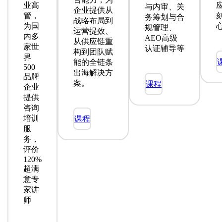
业高
与内审、关
企业提供从
管，
务筹划与合
战略布局到
为国
规管理、
运营提效、
内多
AEO高级
从供应链重
家世
认证辅导等
构到团队赋
界
能的全链条
500
出海解决方
简介 →
品牌
案。
课程
企业
提供
咨询
简介→
培训
课程
服
务，
评价
120%
超满
意专
家讲
师