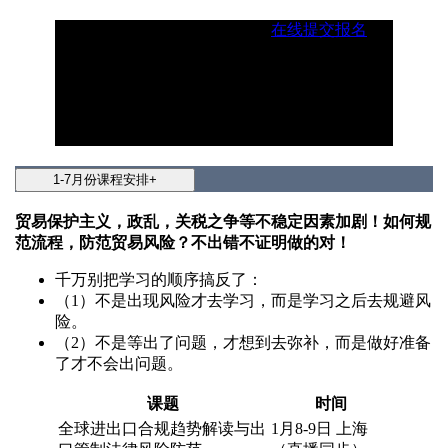
1、选择并确定适合您的课题→
在线提交报名
（外贸课程顾问：18092186088）
2、如果没有合适的课程可以联系我们，更多课
程由课程顾问发给您！
3、以上所有课程都可以根据企业需求，订制内
训。
1-7月份课程安排
+
贸易保护主义，政乱，关税之争等不稳定因素加剧！如何规
范流程，防范贸易风险？不出错不证明做的对！
千万别把学习的顺序搞反了：
（1）不是出现风险才去学习，而是学习之后去规避风
险。
（2）不是等出了问题，才想到去弥补，而是做好准备
了才不会出问题。
课题
时间
全球进出口合规趋势解读与出
1月8-9日 上海