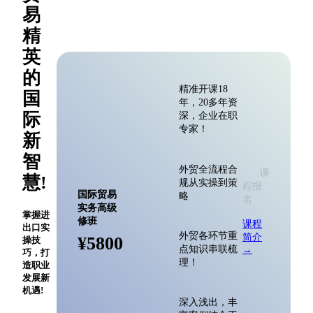
易
精
英
的
精准开课18
国
年，20多年资
际
深，企业在职
专家！
新
智
外贸全流程合
课
慧!
规从实操到策
程报
国际贸易
略
名
实务高级
掌握进
修班
课程
出口实
外贸各环节重
简介
¥5800
操技
点知识串联梳
→
巧，打
理！
造职业
发展新
机遇!
深入浅出，丰