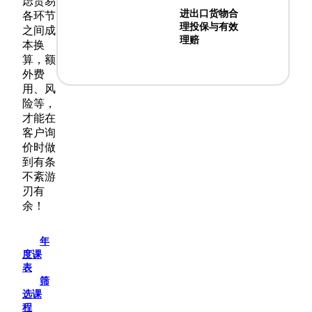
虑贸易
进出口货物合
各环节
理投保与有效
之间成
理赔
本换
算，额
外费
用、风
险等，
才能在
客户询
价时做
到有条
不紊游
刃有
余！
年
度课
表
筛
选课
程