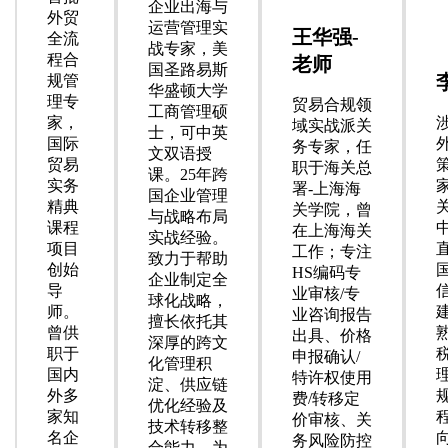
企业出海与
外贸
运营管理实
王华强-
全流
战专家，美
程合
老师
国圣路易斯
规管
华盛顿大学
理专
贸易合规领
工商管理硕
家，
域实战派关
士，可中英
国际
务专家，任
文双语授
贸易
职于海关总
课。25年跨
实务
署-上海海
国企业管理
精典
关学院，曾
与战略布局
课程
在上海海关
实战经验。
项目
工作；专注
致力于帮助
创始
HS编码专
企业制定全
导
业审核/专
球化战略，
师。
业咨询报告
擅长依托其
曾供
出具、价格
深厚的跨文
职于
申报确认/
化管理积
国内
特许权使用
淀、供应链
外多
费/转移定
优化经验及
家知
价审核、关
技术转移整
名企
务风险防控
合能力，为