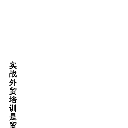
实
战
外
贸
培
训
是
贸