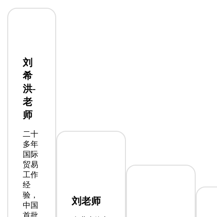
刘
希
洪-
老
师
二十
多年
国际
贸易
工作
经
验，
刘老师
中国
首批