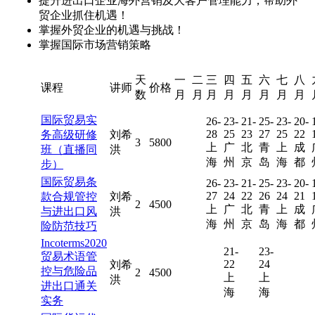
提升进出口企业海外营销及大客户管理能力，帮助外
贸企业抓住机遇！
掌握外贸企业的机遇与挑战！
掌握国际市场营销策略
天
一
二
三
四
五
六
七
八
课程
讲师
价格
数
月
月
月
月
月
月
月
月
国际贸易实
26-
23-
21-
25-
23-
20-
28
25
23
27
25
22
务高级研修
刘希
3
5800
上
广
北
青
上
成
班（直播同
洪
海
州
京
岛
海
都
步）
国际贸易条
26-
23-
21-
25-
23-
20-
27
24
22
26
24
21
款合规管控
刘希
2
4500
上
广
北
青
上
成
与进出口风
洪
海
州
京
岛
海
都
险防范技巧
Incoterms2020
21-
23-
贸易术语管
22
24
刘希
控与危险品
2
4500
上
上
洪
进出口通关
海
海
实务