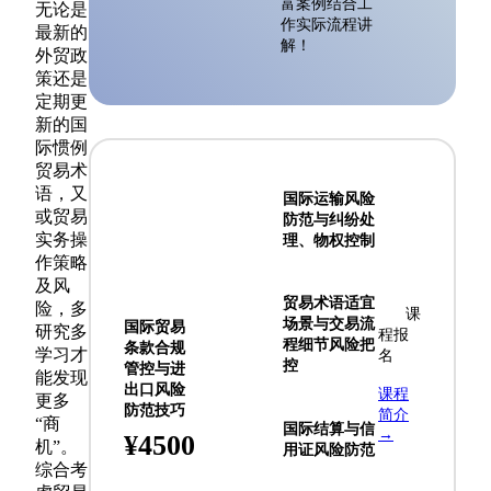
富案例结合工
无论是
作实际流程讲
最新的
解！
外贸政
策还是
定期更
新的国
际惯例
贸易术
语，又
国际运输风险
或贸易
防范与纠纷处
实务操
理、物权控制
作策略
及风
贸易术语适宜
险，多
课
场景与交易流
国际贸易
研究多
程报
程细节风险把
条款合规
学习才
名
控
管控与进
能发现
出口风险
课程
更多
防范技巧
简介
“商
国际结算与信
→
¥4500
机”。
用证风险防范
综合考