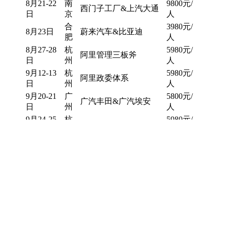
8月21-22
南
9800元/
西门子工厂&上汽大通
日
京
人
合
3980元/
8月23日
蔚来汽车&比亚迪
肥
人
8月27-28
杭
5980元/
阿里管理三板斧
日
州
人
9月12-13
杭
5980元/
阿里政委体系
日
州
人
9月20-21
广
5800元/
广汽丰田&广汽埃安
日
州
人
9月24-25
杭
5980元/
阿里管理三板斧
日
州
人
9月27-28
深
6800元/
腾讯用户洞察增长策略
日
圳
人
10月14-15
杭
5980元/
阿里管理三板斧
日
州
人
10月17-18
北
京东方&中国航天 人才
7800元/
日
京
培养
人
10月21-22
长
6800元/
三一重工&中车集团
日
沙
人