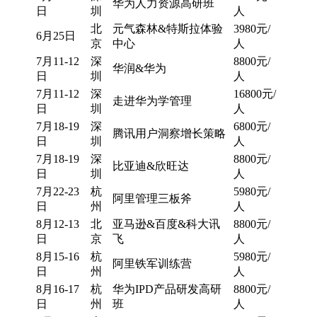
华为人力资源高研班
日
圳
人
北
元气森林&特斯拉体验
3980元/
6月25日
京
中心
人
7月11-12
深
8800元/
华润&华为
日
圳
人
7月11-12
深
16800元/
走进华为学管理
日
圳
人
7月18-19
深
6800元/
腾讯用户洞察增长策略
日
圳
人
7月18-19
深
8800元/
比亚迪&欣旺达
日
圳
人
7月22-23
杭
5980元/
阿里管理三板斧
日
州
人
8月12-13
北
亚马逊&百度&科大讯
8800元/
日
京
飞
人
8月15-16
杭
5980元/
阿里铁军训练营
日
州
人
8月16-17
杭
华为IPD产品研发高研
8800元/
日
州
班
人