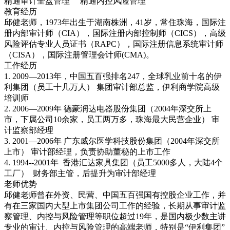
精通审计全盘管理 精通内控风险管理
教育经历
邱健老师，1973年出生于湖南株洲，41岁，常住珠海，国际注
册内部审计师（CIA），国际注册内部控制师（CICS），高级
风险评估专业人员证书（RAPC），国际注册信息系统审计师
（CISA），国际注册管理会计师(CMA)。
工作经历
1. 2009—2013年，中国五百强排名247，全球乳业前十名的伊
利集团（员工十几万人） 集团审计部总监，伊利商学院高级
培训师
2. 2006—2009年 德豪润达电器股份集团（2004年深交所上
市，下属公司10余家，员工两万多，珠海最大民营企业） 审
计监察部经理
3. 2001—2006年 广东威尔医学科技股份集团（2004年深交所
上市） 审计部经理，负责协助董秘的上市工作
4. 1994--2001年 香港汇达家具集团（员工5000多人，大陆4个
工厂） 财务部主管，后提升为审计部经理
老师优势
邱健老师曾在外资、民营、中国五百强国有控股企业工作，并
有在三家国内大型上市集团公司工作的经验，长期从事审计监
察管理、内控与风险管理等职位超过19年，是国内极少数主讲
专业的审计、内控与风险管理的高端老师，特别是“伊利集团”