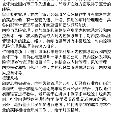
被评为全国内审工作先进企业，邱老师在这方面取得了宝贵的
经验。
审计监察管理：在内部审计各领域的实际操作中具有非常丰富
的实战经验，有一整套先进、严谨、实用的审计管理理念，具
备内部审计管理平台的系统建设和团队领导能力。
内控与风险管理：参与组织和策划伊利集团内控体系建设和内
控自评工作，将风险管理嵌入到内控体系当中，对内控和风险
管理体系的建立、维护、持续改进等具有丰富经验，对内控和
风险管理最新理论有深入研究。
咨询辅导项目：曾经组织和策划伊利集团内控体系建设和内控
自评工作，目前在福建泉州一家大集团公司，做内控体系和风
险管理咨询管理和项目辅导，包括企业内控管理，风险管理，
内控框架和指引落地工作，内控和风险管理体系建设，内控和
风控自评等。
授课风格
邱健老师钻研审计内控风险管理约20年，历经多行业多组织运
营模式，善于将精深的理论与丰富实践经验相结合，并以通俗
易懂语言进行教学。老师善于在讲课中例举多年经验中经典案
例、行业内典型案例进行教学,使学员听得懂,记得住,能运用。
另外，老师善于启发学员进行思考，如何将学到的成果与本企
业的实际相结合开展工作，并给予对应指导。