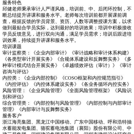
服务特色
邱健老师秉承审计人严谨风格，培训前、中、后闭环控制，不
断总结提升讲课和服务水平。老师每次培训前都开展课前调
查，根据反馈的学员背景、资历、人数等调整授课方案，以求
做到最贴合学员实际，达到最好的培训效果；培训中积极接收
学员反馈意见，进行双向沟通，满足学员需求；培训后跟进培
训效果，持续提升讲课和服务水平。
培训课题
审计监察类：《企业内部审计》《审计战略和审计体系构建》
《各类型审计开展实务》《合规体系建设和反舞弊实务》《多
种审计模式结合开展实务》《卓越绩效评估（审计）》《审计
咨询与评估》
内控类：《企业内部控制》《COSO框架和内控规范指引》
《内控评估》《内控体系建设实务》《各业务循环内控实务》
风险管理：《企业风险管理》《全面风险管理框架》《风险识
别和评估》
综合管理类：《内部控制与风险管理》《内部控制与内部审计
管理》《内部审计与反舞弊实务》
服务客户
浙江海亮集团、黑龙江中国移动、广东中国移动、呼和浩特抽
水蓄能发电集团、骆驼蓄电池集团（襄阳）股份有限公司、中