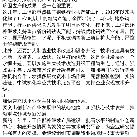
巩固去产能成果，这一点很重要。
这几年，工信部重点抓了钢铁行业去产能工作，2016年以来共
化解了1.5亿吨以上的粗钢产能，全面出清了1.4亿吨“地条钢”
产能，行业的供求关系发生了明显的变化。接下来，工信部还
将继续支持重点省份钢铁去产能，持续优化钢铁产业布局。同
时，要严禁钢铁、水泥、平板玻璃等新上项目扩大产能，严控
电解铝新增产能。
此外，还要加大制造业技术改造和设备升级。技术改造具有技
术新、投资省、见效快、效益好的优势，这是企业发展的一个
永恒主题。要以实施重大技术改造升级工程为重点，通过加强
政策引导，发布技术改造升级导向计划，加强与商业银行等金
融机构合作，发挥多层次资本市场作用，完善检验检测、实验
验证、中试熟化等公共技术服务平台，支持企业实现技术升
级。
3
加快建立以企业为主体的协同创新体系。
要突出创新在产业发展中的核心地位，加强核心技术攻关，推
动重点领域创新发展。
新的一年里，工信部将继续布局建设一批高水平的制造业创新
中心，构建开放协同高效的公共技术研发平台，为企业研发提
供强有力的支撑。要继续组织实施制造业领域科技重大专项，