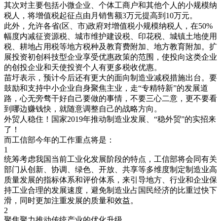
其次对主要包括小微企业、个体工商户和其他个人的小规模纳
税人，将增值税起征点由月销售额3万元提高到10万元。
此外，允许各省(区、市)政府对增值税小规模纳税人，在50%
幅度内减征资源税、城市维护建设税、印花税、城镇土地使用
税、耕地占用税等地方税种及教育费附加、地方教育附加。扩
展投资初创科技型企业享受优惠政策的范围，使投向这类企业
的创投企业和天使投资个人有更多税收优惠。
苗圩表示，预计今后还有更大的面向制造业减税措施出台。要
鼓励和支持中小企业自身聚焦主业，走“专精特新”的发展道
路，心无旁骛干好自己要做的事情，不要三心二意，更不要看
到哪边赚钱快，就随意调整自己的战略方向。
外贸人稳住！国家2019年推动制造业发展、“稳外贸”的实招来
了！
而工信部今年的工作重点将是：
1
统筹考虑我国当前工业化发展阶段的特点，工信部将会同有关
部门从创新、协调、绿色、开放、共享等多维度制定制造业高
质量发展的指标体系和评价体系，来引导地方、行业和企业保
持工业合理的发展速度，避免制造业占国民经济的比重过快下
滑，同时更加注重发展的质量和效益。
2
聚焦聚力推动传统产业的优化升级。