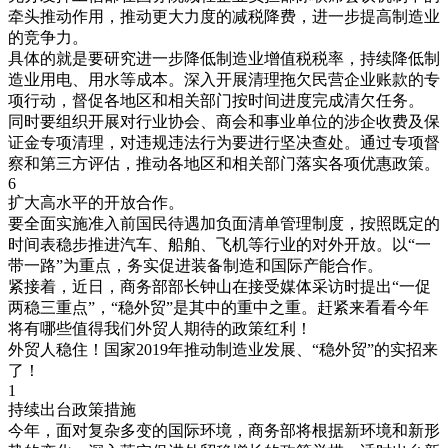
牵头推动作用，推动更大力度的减税降费，进一步提高制造业
的竞争力。
具体的就是要研究进一步降低制造业增值税税率，持续降低制
造业用电、用水等成本。深入开展清理拖欠民营企业账款的专
项行动，督促各地区和相关部门按时间进度完成清欠任务。
同时要组织开展对行业协会、商会和事业单位的涉企收费及保
证金专项清理，对违规违法行为要进行坚决查处。通过专项督
察和第三方评估，推动各地区和相关部门落实各项优惠政策。
6
扩大高水平的开放合作。
要全面实施准入前国民待遇加负面清单管理制度，按照既定的
时间表稳步推进汽车、船舶、飞机等行业的对外开放。以“一
带一路”为重点，务实促进装备制造和国际产能合作。
紧接着，近日，商务部部长钟山在接受媒体采访时提出“一促
两稳三重点”，“稳外贸”是其中的重中之重。赶紧来看看今年
将有哪些值得我们外贸人期待的政策红利！
外贸人稳住！国家2019年推动制造业发展、“稳外贸”的实招来
了！
1
持续出台政策措施
今年，面对复杂多变的国际环境，商务部将根据新环境和新形