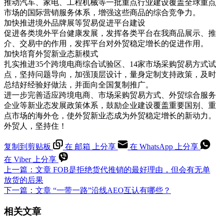
推动汽车、家电、工程机械等一批重点行业建设覆盖全球重点
市场的国际营销服务体系，增强这些商品的综合竞争力。
加快推进境外品牌展等贸易促进平台建设
促进各类境外平台健康发展，发挥各类平台在我商品展示、推
介、交易中的作用，发挥平台对外贸稳定增长的促进作用。
加快培育外贸新业态新模式
扎实推进35个跨境电商综合试验区、14家市场采购贸易方式试
点，坚持问题导向，加强顶层设计，量身定制支持政策，及时
总结好经验好做法，并面向全国复制推广。
进一步完善适应跨境电商、市场采购贸易方式、外贸综合服务
企业等新业态发展政策体系，鼓励企业建设覆盖重要国别、重
点市场的海外仓，使外贸新业态成为外贸稳定增长的新动力。
外贸人，坚持住！
复制到剪贴板
在 邮箱 上分享
在 WhatsApp 上分享
在 Viber 上分享
上一篇：
文章
FOB是拒绝货代推销的最好理由，但会有无单
放货的后果
下一篇：
文章
“一带一路”沿线AEO互认有哪些？
相关文章