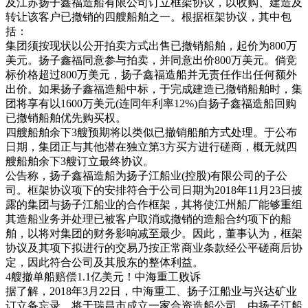
及江苏扬子鑫福造船有限公司订立框架协议，以收购、建造及
转让该客户已撤销的四艘船舶之一。根据框架协议，其中包
括：
集团须按现状以公开拍卖方式出售已撤销船舶，起价为800万
美元。扬子鑫福同意参与拍卖，并同意出价800万美元。倘竞
标价格超过800万美元，扬子鑫福造船并无责任作出任何额外
出价。如果扬子鑫福造船中标，于完成建造已撤销船舶时，集
团将享有以1600万美元(连同年利率12%)自扬子鑫福造船回购
已撤销船舶优先购买权。
四艘船舶余下3艘预期将以类似已撤销船舶方式处理。于公布
日期，集团正与其他潜在独立第3方买方进行磋商，概无就四
艘船舶余下3艘订立最终协议。
公告称，扬子鑫福造船为扬子江船业(控股)有限公司的子公
司。框架协议项下的安排符合于公司日期为2018年11月23日披
露的集团与扬子江船业的合作框架，其将使江州船厂能够重组
其造船业务并处理已被客户取消或撤销的造船合约项下的船
舶，以将对集团的财务影响减至最少。因此，董事认为，框架
协议及其项下拟进行的交易乃按正常商业条款经公平磋商后协
定，因此符合公司及其股东的整体利益。
4艘撤单船赔偿1.1亿美元！中海重工败诉
据了解，2018年3月22日，中海重工、扬子江船业与兴达矿业
订立备忘录，将于瑞昌市成立一家合资造船公司，由扬子江船