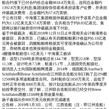
船合约项下已付合约价总金额9818.8万美元，连同总金额约
1392.8万美元利息;集团须按弥偿基准承担该客户讼费，并承担
仲裁裁决费用，总金额约为57.8万英镑。
于公布日期，中海重工集团根据仲裁裁决应付予该客户总金额
约为1.12亿美元及57.8万英镑，合共相当于约8.83亿港元。集
团将以银行融资偿付仲裁裁决项下付款。
鉴于仲裁裁决，截至2018年12月31日止年度相关会计账项将会
被拨回，具体而言，已确认有关四艘船舶累计收益约6.33亿港
元将会被拨回，四艘船舶将根据其可变现净值确认为公司存
货，而销售成本也将按相同金额拨回。
4艘撤单船赔偿1.1亿美元！中海重工败诉
图：该型12500吨多用途船总长144.7米，型宽22.8米，型深
11.3米，设计吃水7.5米，航速15.1节，入德国劳氏船级社。
据消息人士向国际船舶网透露，2014年，德国船东Auerbach
Schiffahrt和Briese Schiffahrt在江州联合造船分别订购了总计6艘
12500吨多用途船建造合同。当时船价仅1850万美元，远低于
当时正常价格3000万美元。按计划这批船从2015年第四季度开
始按季度交付。据了解，江州联合造船目前已经交付Briese
Schiffahrts两艘12500吨多用途重吊船。
扬子鑫福出价800万美元收购并完成建造
公告称，2019年1月3日，公司、江西造船（注：即江州造船）