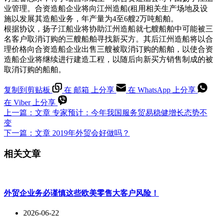
业管理。合资造船企业将向江州造船(租用相关生产场地及设
施以发展其造船业务，年产量为4至6艘2万吨船舶。
根据协议，扬子江船业将协助江州造船就七艘船舶中可能被三
名客户取消订购的三艘船舶寻找新买方。其后江州造船将以合
理价格向合资造船企业出售三艘被取消订购的船舶，以使合资
造船企业将继续进行建造工程，以随后向新买方销售制成的被
取消订购的船舶。
复制到剪贴板
在 邮箱 上分享
在 WhatsApp 上分享
在 Viber 上分享
上一篇：
文章
专家预计：今年我国服务贸易稳健增长态势不
变
下一篇：
文章
2019年外贸会好做吗？
相关文章
外贸企业务必谨慎这些欧美零售大客户风险！
2026-06-22