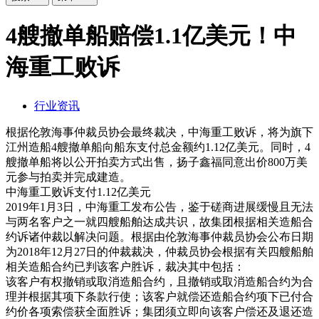
4艘撤单船赔偿1.1亿美元！中
海重工败诉
行业资讯
根据伦敦海事仲裁员协会最终裁决，中海重工败诉，将为旗下
江州造船4艘撤单船向船东支付总金额约1.12亿美元。同时，4
艘撤单船将以公开拍卖方式出售，扬子鑫福同意出价800万美
元参与拍卖并完成建造。
中海重工败诉支付1.12亿美元
2019年1月3日，中海重工发布公告，鉴于磋商进展缓慢且无法
与两名客户之一就四艘船舶达成共识，故集团根据相关造船合
约诉诸仲裁以解决问题。根据由伦敦海事仲裁员协会公布日期
为2018年12月27日的仲裁裁决，仲裁员协会根据有关四艘船舶
相关造船合约已判该客户胜诉，裁决其中包括：
该客户有权撤销或取消造船合约，且撤销或取消造船合约为合
理并根据其项下条款行使；该客户就偿还造船合约项下已付合
约价各项索偿获全面胜诉；集团须立即向该客户偿还及退还造