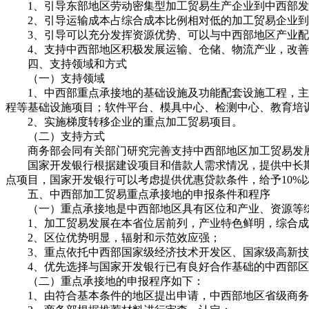
1、引导东部地区劳动密集型加工贸易生产企业到中西部发
2、引导运输成本占综合成本比例相对低的加工贸易企业到
3、引导可以充分发挥资源优势、可以与中西部地区产业配
4、支持中西部地区积极发展运输、仓储、物流产业，改善
四、支持领域和方式
（一）支持领域
1、中西部重点承接地的基础设施及功能配套设施工程，主要
程等基础设施项目；软件平台、模具中心、检测中心、教育培
2、实施梯度转移企业的重点加工贸易项目。
（二）支持方式
商务部会同有关部门研究完善支持中西部地区加工贸易发
国家开发银行根据建设项目和借款人需求情况，提供中长期
点项目，国家开发银行可以考虑提供优惠贷款条件，给予10%
五、中西部加工贸易重点承接地的申报条件和程序
（一）重点承接地是中西部地区具有区位和产业、资源等综
1、加工贸易发展在本省位居前列，产业特色鲜明，综合成
2、区位优势明显，辐射和示范效应强；
3、重点依托中西部国家级经济技术开发区、国家级高新技
4、优先选择与国家开发银行已有良好合作基础的中西部区
（二）重点承接地的申报程序如下：
1、由符合基本条件的地区提出申请，中西部地区省级商务