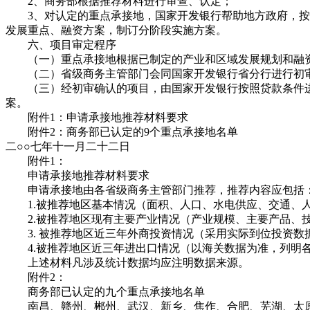
2、商务部根据推荐材料进行审查、认定；
3、对认定的重点承接地，国家开发银行帮助地方政府，按要
发展重点、融资方案，制订分阶段实施方案。
六、项目审定程序
（一）重点承接地根据已制定的产业和区域发展规划和融资
（二）省级商务主管部门会同国家开发银行省分行进行初审
（三）经初审确认的项目，由国家开发银行按照贷款条件进
案。
附件1：申请承接地推荐材料要求
附件2：商务部已认定的9个重点承接地名单
二○○七年十一月二十二日
附件1：
申请承接地推荐材料要求
申请承接地由各省级商务主管部门推荐，推荐内容应包括
1.被推荐地区基本情况（面积、人口、水电供应、交通、人
2.被推荐地区现有主要产业情况（产业规模、主要产品、技
3. 被推荐地区近三年外商投资情况（采用实际到位投资数
4.被推荐地区近三年进出口情况（以海关数据为准，列明各
上述材料凡涉及统计数据均应注明数据来源。
附件2：
商务部已认定的九个重点承接地名单
南昌、赣州、郴州、武汉、新乡、焦作、合肥、芜湖、太