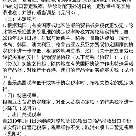
1%的进口暂定税率。继续对配额外进口的一定数量棉花实施
滑准税，并进行适当调整（见附3）。
（三）协定税率。
1. 根据我国与有关国家或地区签署的贸易或关税优惠协定，除
此前已报经国务院批准的协定税率降税方案继续实施外，自
2019年1月1日起，对我与新西兰、秘鲁、哥斯达黎加、瑞士、
冰岛、韩国、澳大利亚、格鲁吉亚以及亚太贸易协定国家的协
定税率进一步降低。根据内地与香港、澳门《关于建立更紧密
经贸关系的安排》货物贸易协议（以下简称《协议》），自
《协议》实施之日起，除内地在有关国际协议中作出特殊承诺
的产品外，对原产于香港、澳门的产品全面实施零关税（见附
5）。
2. 当最惠国税率低于或等于协定税率时，按相关协定的规定执
行。
（四）特惠税率。
根据亚太贸易协定规定，对亚太贸易协定项下的特惠税率进一
步降低（见附5）。
二、出口关税税率
自2019年1月1日起继续对铬铁等108项出口商品征收出口关税
或实行出口暂定税率，税率维持不变，取消94项出口暂定税率
（见附4）。