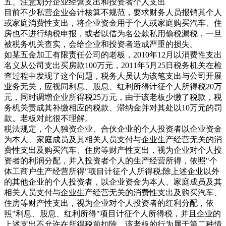
五、注意划分企业经营支出和投资者个人支出
目前不少私营企业会计核算不规范，要求财务人员报销其个人
或家庭消费性支出，将企业资金用于个人或家庭购买汽车、住
房也不进行纳税申报，或者以借为名公款私用偷税漏税，一旦
被税务机关查实，会给企业和投资者造成严重的损失。
如某五金加工有限责任公司的老板，2010年12月以消费性支出
名义从公司支出买房款100万元，2011年5月25日税务机关在检
查过程中发现了这个问题，税务人员认为该笔支出与公司开展
业务无关，应视同利息、股息、红利所得计征个人所得税20万
元，同时调增企业所得税25万元，由于该老板少缴了税款，税
务机关责成其补缴相应的税款、滞纳金并对其处以10万元的罚
款。老板对此很不理解。
税法规定，个人独资企业、合伙企业的个人投资者以企业资金
为本人、家庭成员及其相关人员支付与企业生产经营无关的消
费性支出及购买汽车、住房等财产性支出，视为企业对个人投
资者的利润分配，并入投资者个人的生产经营所得，依照"个
体工商户生产经营所得"项目计征个人所得税;除上述企业以外
的其他企业的个人投资者，以企业资金为本人、家庭成员及其
相关人员支付与企业生产经营无关的消费性支出及购买汽车、
住房等财产性支出，视为企业对个人投资者的红利分配，依
照"利息、股息、红利所得"项目计征个人所得税，并且企业的
上述支出不允许在所得税前扣除。该老板的行为属于第二种情