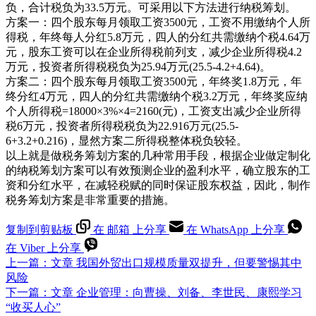
负，合计税负为33.5万元。可采用以下方法进行纳税筹划。
方案一：四个股东每月领取工资3500元，工资不用缴纳个人所
得税，年终每人分红5.8万元，四人的分红共需缴纳个税4.64万
元，股东工资可以在企业所得税前列支，减少企业所得税4.2
万元，投资者所得税税负为25.94万元(25.5-4.2+4.64)。
方案二：四个股东每月领取工资3500元，年终奖1.8万元，年
终分红4万元，四人的分红共需缴纳个税3.2万元，年终奖应纳
个人所得税=18000×3%×4=2160(元)，工资支出减少企业所得
税6万元，投资者所得税税负为22.916万元(25.5-
6+3.2+0.216)，显然方案二所得税整体税负较轻。
以上就是做税务筹划方案的几种常用手段，根据企业做定制化
的纳税筹划方案可以有效预测企业的盈利水平，确立股东的工
资和分红水平，在减轻税赋的同时保证股东权益，因此，制作
税务筹划方案是非常重要的措施。
复制到剪贴板
在 邮箱 上分享
在 WhatsApp 上分享
在 Viber 上分享
上一篇：
文章
我国外贸出口规模质量双提升，但要警惕其中
风险
下一篇：
文章
企业管理：向曹操、刘备、李世民、康熙学习
“收买人心”