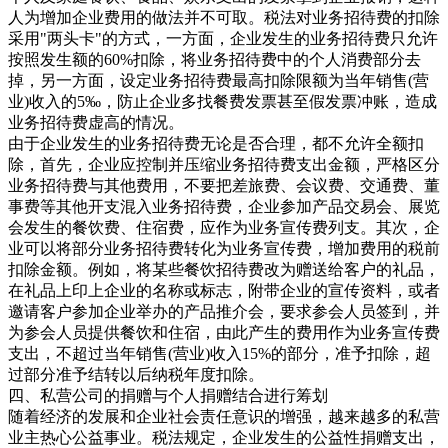
人为增加企业费用的做法并不可取。税法对业务招待费的扣除
采用"两头卡"的方式，一方面，企业发生的业务招待费只允许
按照发生额的60%扣除，将业务招待费中的个人消费部分去
掉，另一方面，设定业务招待费最高扣除限额为当年销售(营
业)收入的5‰，防止企业多找餐费发票甚至假发票冲账，造成
业务招待费虚高的情况。
由于企业发生的业务招待费无论是否合理，都不允许全额扣
除，首先，企业应控制并压缩业务招待费支出金额，严格区分
业务招待费与其他费用，不要把差旅费、会议费、交通费、董
事费等其他开支混入业务招待费，企业参加产品交易会、展览
会发生的餐饮费、住宿费，应作为业务宣传费列支。其次，企
业可以将部分业务招待费转化为业务宣传费，增加费用的税前
扣除金额。例如，将某些餐饮招待费改为赠送给客户的礼品，
在礼品上印上企业的名称或标志，附带企业的宣传资料，或者
邀请客户参加企业举办的产品推介会，要求参会人员签到，并
为参会人员提供餐饮和住宿，由此产生的费用作为业务宣传费
支出，不超过当年销售(营业)收入15%的部分，准予扣除，超
过部分准予结转以后纳税年度扣除。
四、私营公司的捐赠与个人捐赠结合进行筹划
随着经济的发展和企业社会责任意识的增强，越来越多的私营
业主热心公益事业。税法规定，企业发生的公益性捐赠支出，