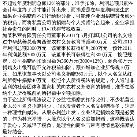
不超过年度利润总额12%的部分，准予扣除。利润总额只能在
会计年度终了后才能计算出来，而捐赠是在年度期间发生的，
如果企业捐赠前不进行纳税分析，可能使企业因捐赠背负额外
的税负，而将私营公司的捐赠与个人捐赠结合起来，企业承担
社会责任的同时，也可获得节税收益。
如某私营有限责任公司董事长2011年5月打算以公司的名义通
过中华慈善总会向西部农村义务教育捐赠400万元，公司2010
年利润总额2800万元，该董事长获得红利280万元，预计2011
年利润总额3000万元，该董事长可获得红利300万元，按照规
定，公司捐赠的扣除限额为360万元(3000×12%)，剩余40万元
捐赠支出很可能不允许税前扣除，额外增加企业所得税10万
元。如果该董事长以公司名义捐赠360万元，以个人名义从红
利所得中捐赠40万元，按照个人所得税法的规定，个人通过非
营利的社会团体和国家机关向农村义务教育的捐赠，准予在缴
纳个人所得税前的所得额中全额扣除。
由于企业所得税法设定了公益性捐赠的扣除比例，不少私营企
业以公司名义捐赠得少，而以投资者个人名义捐赠得多，这是
一种理性的做法。从股东利益出发，企业限定捐赠金额是必要
的，作为补充举措，大股东以个人名义追加捐赠，这样既表达
了爱心，又减轻了税负，是理性的商业与带有感情色彩捐赠的
最好结合。