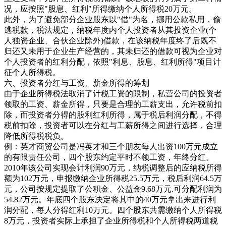
况，应按照"股息、红利"所得缴纳个人所得税20万元。
此外，为了避免部分企业股东以"借"为名，挪用公款私用，偷
逃税款，税法规定，纳税年度内个人投资者从其投资企业(个
人独资企业、合伙企业除外)借款，在该纳税年度终了后既不
归还又未用于企业生产经营的，其未归还的借款可视为企业对
个人投资者的红利分配，依照"利息、股息、红利所得"项目计
征个人所得税。
六、投资者分红与工资、薪金所得的筹划
由于企业所得税法取消了计税工资的限制，私营公司的投资者
领取的工资、薪金所得，只要是合理的工薪支出，允许税前扣
除，而投资者分得的股利红利所得，属于税后利润分配，不得
税前扣除，投资者可以在分红与工薪所得之间进行选择，合理
降低所得税税负。
例：英才商贸公司是冯英才和三个朋友每人出资100万元成立
的有限责任公司，四个股东约定平时不领工资，年终分红。
2010年该公司实现会计利润90万元，纳税调整后的应纳税所得
额为102万元，申报缴纳企业所得税25.5万元，税后利润64.5万
元，公司按规定提取了公积金、公益金9.68万元.可分配利润为
54.82万元。年底四个股东决定将其中的40万元拿出来进行利
润分配，每人分得红利10万元。四个股东共需缴纳个人所得税
8万元，投资者实际上承担了企业所得税和个人所得税两道税