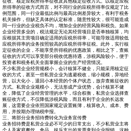
征收、核定应税所得率征收及其他核定征收方式。以核定应税
所得率的征收方式而言，对不同行业的应税所得率仅规定了比
例范围，同一行业最低比例与最高比例差异较大，有利于税务
机关操作，但缺乏具体的认定标准，随意性较大，很可能造成
同一行业的企业税负不均，增加企业的经营风险和税负。如果
企业经营多业的，税法规定无论其经营项目是否单独核算，均
应根据其主营项目确定适用的应税所得率，可能导致适用较低
应税所得率的业务按照较高的应税所得率征税。此外，实行核
定征收的企业，不能享受所得税的优惠政策，相比之下，查账
征收的方式可以享受部分税收优惠待遇，涉税风险较小，便于
投资者和税务机关全面掌握企业的生产经营情况。
不少私营企业经营规模小，会计核算不健全，只能采用核定征
收的方式，甚至一些私营企业为逃避税收，缩小规模，异地经
营，以大化小，退回小本经营的个体户状态，放弃查账征收的
方式。私营企业规模小，无法形成产业优势，会计核算不健
全，降低了企业经营管理的水平，综合权衡，私营企业选择查
账征收方式，不仅降低涉税风险，而且有利于企业的长远发
展，这需要企业依照国家规定设置账簿，核算收入、成本、费
用，并按期办理纳税申报。
三、将部分业务招待费转化为业务宣传费
业务招待费是私营企业必不可少的日常支出，不少私营业主将
个人及家庭餐饮、食品、娱乐支出的发票拿到企业报销，这种