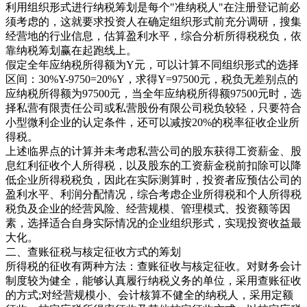
利用组织形式进行纳税筹划是每个"准纳税人"在注册登记前必
须考虑的，这就要求投资人在确定组织形式前充分调研，搜集
经营地的行业信息，估算盈利水平，综合分析所得税税负，依
靠纳税筹划赢在起跑线上。
假定全年应纳税所得额为Y元，可以计算不同组织形式的选择
区间：30%Y-9750=20%Y，求得Y=97500元，税负无差别点的
应纳税所得额为97500元，当全年应纳税所得额97500元时，选
择私营有限责任公司或私营股份有限公司税负较轻，只要符合
小型微利企业的认定条件，还可以减按20%的税率征收企业所
得税。
上述临界点的计算并未考虑私营公司的股东获得工资薪金、股
息红利征收个人所得税，以及股东的工资薪金税前扣除可以降
低企业所得税税负，因此在实际测算时，投资者应预估公司的
盈利水平、利润分配情况，综合考虑企业所得税和个人所得税
税负及企业的经营风险、经营规模、管理模式、投资额等因
素，选择适合自身实际情况的企业组织形式，实现投资收益最
大化。
二、查账征税与核定征收方式的筹划
所得税的征收有两种方法：查账征收与核定征收。对财务会计
制度较为健全，能够认真履行纳税义务的单位，采用查账征收
的方式;对经营规模小、会计核算不健全的纳税人，采用定额