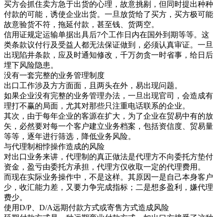
买方会抓住卖方急于出货的心理，故意挑剔，但同时提出种种
付款的可能，诱使企业出货。一旦放货给了买方，买方极可能
故意验货不符，拖延付款，甚至钱、货两空。
信用证规定运输单据出具后7个工作日内在国外到期等等。这
类条款议付行及受益人都无法保证做到，必须认真审证。一旦
出现陷井条款，应及时通知修改，千万勿贪一时省事，给日后
埋下风险隐患。
没有一套完整的业务管理制度
出口工作涉及方方面面，且两头在外，易出现问题。
如果企业没有完整的业务管理办法，一旦出现官司，会造成有
理打不赢的局面，尤其对那些只注重电话联系的企业。
其次，由于每年企业的客源在扩大，为了企业在贸易中有的放
矢，必然要对每一个客户建立业务档案，包括资信度、贸易量
等等，逐年进行筛选，降低业务风险。
与代理制相悖操作造成的风险
对出口业务来讲，代理制的真正做法是代理方不向委托方垫付
资金，盈亏由委托方承担，代理方仅收取一定的代理费用。
而现在实际业务操作中，不是这样。其原因一是自己本身客户
少，收汇能力差，又要力争完成指标；二是想多盈利，嫌代理
费少。
使用D/P、D/A远期付款方式或寄售方式造成风险