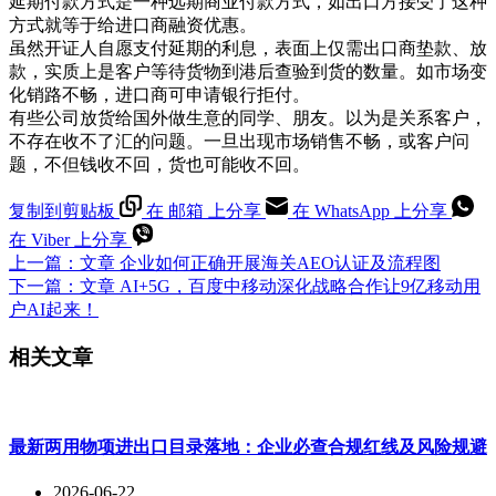
延期付款方式是一种远期商业付款方式，如出口方接受了这种
方式就等于给进口商融资优惠。
虽然开证人自愿支付延期的利息，表面上仅需出口商垫款、放
款，实质上是客户等待货物到港后查验到货的数量。如市场变
化销路不畅，进口商可申请银行拒付。
有些公司放货给国外做生意的同学、朋友。以为是关系客户，
不存在收不了汇的问题。一旦出现市场销售不畅，或客户问
题，不但钱收不回，货也可能收不回。
复制到剪贴板
在 邮箱 上分享
在 WhatsApp 上分享
在 Viber 上分享
上一篇：
文章
企业如何正确开展海关AEO认证及流程图
下一篇：
文章
AI+5G，百度中移动深化战略合作让9亿移动用
户AI起来！
相关文章
最新两用物项进出口目录落地：企业必查合规红线及风险规避
2026-06-22