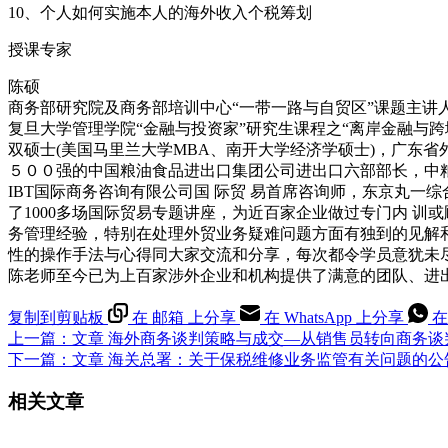
10、个人如何实施本人的海外收入个税筹划
授课专家
陈硕
商务部研究院及商务部培训中心“一带一路与自贸区”课题主讲
复旦大学管理学院“金融与投资家”研究生课程之“离岸金融与跨
双硕士(美国马里兰大学MBA、南开大学经济学硕士)，广东
５００强的中国粮油食品进出口集团公司进出口六部部长，中
IBT国际商务咨询有限公司国 际贸 易首席咨询师，东京丸
了1000多场国际贸易专题讲座，为近百家企业做过专门内 
务管理经验，特别在处理外贸业务疑难问题方面有独到的见解
性的操作手法与心得同大家交流和分享，每次都令学员意犹未
陈老师至今已为上百家涉外企业和机构提供了满意的团队、进
复制到剪贴板
在 邮箱 上分享
在 WhatsApp 上分享
在
上一篇：
文章
海外商务谈判策略与成交—从销售员转向商务谈
下一篇：
文章
海关总署：关于保税维修业务监管有关问题的公
相关文章