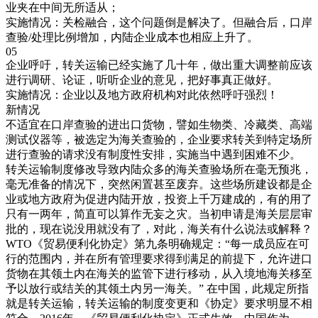
业夹在中间无所适从；
实施情况：关检融合，这个问题倒是解决了。但融合后，口岸
查验/处理比例增加，内陆企业成本也相应上升了。
05
企业呼吁，转关运输已经实施了几十年，做出重大调整前应该
进行调研、论证，听听企业的意见，把好事真正做好。
实施情况：企业以及地方政府机构对此依然呼吁强烈！
新情况
不适宜在口岸查验的进出口货物，譬如生物类、冷藏类、高端
测试仪器等，被选定为海关查验的，企业要求转关到特定场所
进行查验的请求没有制度性安排，实施当中遇到困难不少。
转关运输制度修改导致内陆众多的海关查验场所在毫无预兆，
毫无准备的情况下，突然闲置甚至废弃。这些场所建设都是企
业或地方政府为促进内陆开放，投资上千万建成的，有的用了
只有一两年，简直可以算作无妄之灾。当初申请是海关层层审
批的，现在说没用就没有了，对此，海关有什么说法或解释？
WTO《贸易便利化协定》第九条明确规定：“每一成员应在可
行的范围内，并在所有管理要求得到满足的前提下，允许进口
货物在其领土内在海关的监管下进行移动，从入境地海关移至
予以放行或结关的其领土内另一海关。” 在中国，此规定所指
就是转关运输，转关运输的制度变更和《协定》要求明显不相