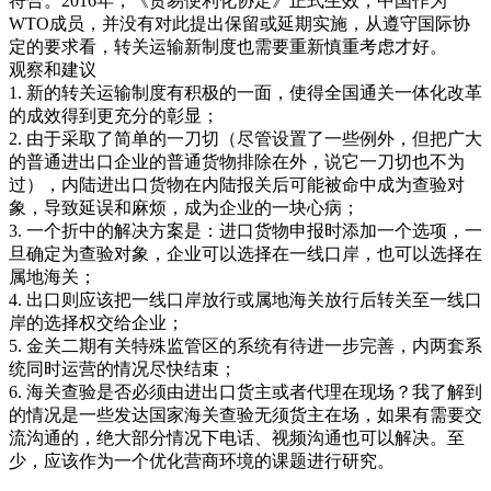
符合。2016年，《贸易便利化协定》正式生效，中国作为
WTO成员，并没有对此提出保留或延期实施，从遵守国际协
定的要求看，转关运输新制度也需要重新慎重考虑才好。
观察和建议
1. 新的转关运输制度有积极的一面，使得全国通关一体化改革
的成效得到更充分的彰显；
2. 由于采取了简单的一刀切（尽管设置了一些例外，但把广大
的普通进出口企业的普通货物排除在外，说它一刀切也不为
过），内陆进出口货物在内陆报关后可能被命中成为查验对
象，导致延误和麻烦，成为企业的一块心病；
3. 一个折中的解决方案是：进口货物申报时添加一个选项，一
旦确定为查验对象，企业可以选择在一线口岸，也可以选择在
属地海关；
4. 出口则应该把一线口岸放行或属地海关放行后转关至一线口
岸的选择权交给企业；
5. 金关二期有关特殊监管区的系统有待进一步完善，内两套系
统同时运营的情况尽快结束；
6. 海关查验是否必须由进出口货主或者代理在现场？我了解到
的情况是一些发达国家海关查验无须货主在场，如果有需要交
流沟通的，绝大部分情况下电话、视频沟通也可以解决。至
少，应该作为一个优化营商环境的课题进行研究。