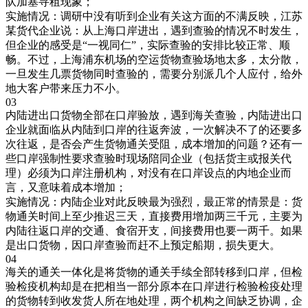
队加塞寻租现象；
实施情况：调研中没有听到企业有关这方面的不满反映，江苏
某货代企业说：从上海口岸进出，遇到查验的情况不时发生，
但企业的感受是“一视同仁”，实际查验的安排比较正常、顺
畅。不过，上海浦东机场的空运货物查验场地太多，太分散，
一旦发生几票货物同时查验的，需要分别派几个人应付，给外
地大客户带来压力不小。
03
内陆进出口货物全部在口岸验放，遇到海关查验，内陆进出口
企业就面临从内陆到口岸的往返奔波，一次解决不了的还要多
次往返，是否会产生货物通关受阻，成本增加的问题？还有一
些口岸强制性要求查验时现场陪同企业（包括货主或报关代
理）必须为口岸注册机构，对没有在口岸设点的内地企业而
言，又意味着成本增加；
实施情况：内陆企业对此反映最为强烈，最正常的情景是：货
物通关时间上至少推迟三天，直接费用增加两三千元，主要为
内陆往返口岸的交通、食宿开支，间接费用也要一两千。如果
是出口货物，因口岸查验而赶不上预定船期，损失更大。
04
海关的通关一体化是将货物的通关手续全部转移到口岸，但检
验检疫机构却是在把相当一部分原本在口岸进行检验检疫处理
的货物转到收发货人所在地处理，两个机构之间缺乏协调，企