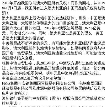
2019年开始我国取消澳大利亚所有关税！而作为回礼，从2019
年1月1日起，我国所有进入澳大利亚的中国商品的关税将被取
消！
澳大利亚是世界上最依赖中国的发达经济体，目前，中国是澳
大利亚第一大贸易伙伴和最大的出口目的地国，澳大利亚是中
国第六大出口目的地国。2017年中澳双边贸易额1362.6亿美
元，同比增长25.9%。同时，澳大利亚也是美国的盟友，美国
是澳大利亚最大的投资者。
中美贸易战不断深化的前景，有可能对澳大利亚经济产生深远
影响。澳大利亚前外长鲍勃卡尔曾警告，如果特朗普政府与中
国开启一场贸易战，澳大利亚将遭受灾难性影响，可能使澳大
利亚经济陷入衰退。
根据中澳自贸协定，从2015年起，中澳双方进行过四次关税减
让，从澳大利亚进口的商品开始逐步降低关税，相当一部分商
品会在5年内实现零关税。明年元旦中澳将进行第五轮减让。
中澳企业150亿澳元协议具体清单如下
FMG集团与安钢集团国际贸易有限责任公司、包钢集团国际
经济贸易有限公司及凌源钢铁股份有限公司签署的铁矿石及供
应和运输协议；
澳新银行签署的与中交国际（香港）控股有限公司达成融资安
排的承诺；