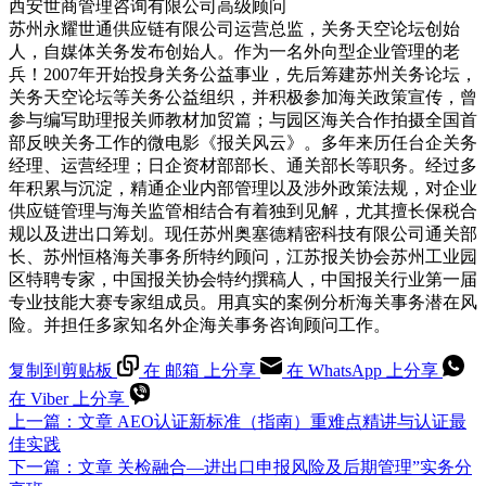
西安世商管理咨询有限公司高级顾问
苏州永耀世通供应链有限公司运营总监，关务天空论坛创始
人，自媒体关务发布创始人。作为一名外向型企业管理的老
兵！2007年开始投身关务公益事业，先后筹建苏州关务论坛，
关务天空论坛等关务公益组织，并积极参加海关政策宣传，曾
参与编写助理报关师教材加贸篇；与园区海关合作拍摄全国首
部反映关务工作的微电影《报关风云》。多年来历任台企关务
经理、运营经理；日企资材部部长、通关部长等职务。经过多
年积累与沉淀，精通企业内部管理以及涉外政策法规，对企业
供应链管理与海关监管相结合有着独到见解，尤其擅长保税合
规以及进出口筹划。现任苏州奥塞德精密科技有限公司通关部
长、苏州恒格海关事务所特约顾问，江苏报关协会苏州工业园
区特聘专家，中国报关协会特约撰稿人，中国报关行业第一届
专业技能大赛专家组成员。用真实的案例分析海关事务潜在风
险。并担任多家知名外企海关事务咨询顾问工作。
复制到剪贴板
在 邮箱 上分享
在 WhatsApp 上分享
在 Viber 上分享
上一篇：
文章
AEO认证新标准（指南）重难点精讲与认证最
佳实践
下一篇：
文章
关检融合—进出口申报风险及后期管理”实务分