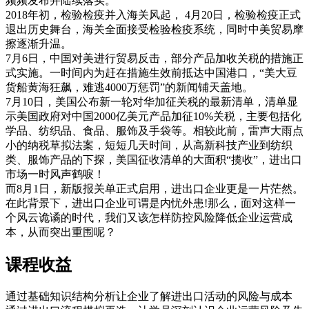
频频发布并陆续落实。
2018年初，检验检疫并入海关风起， 4月20日，检验检疫正式
退出历史舞台，海关全面接受检验检疫系统，同时中美贸易摩
擦逐渐升温。
7月6日，中国对美进行贸易反击，部分产品加收关税的措施正
式实施。一时间内为赶在措施生效前抵达中国港口，“美大豆
货船黄海狂飙，难逃4000万惩罚”的新闻铺天盖地。
7月10日，美国公布新一轮对华加征关税的最新清单，清单显
示美国政府对中国2000亿美元产品加征10%关税，主要包括化
学品、纺织品、食品、服饰及手袋等。相较此前，雷声大雨点
小的纳税草拟法案，短短几天时间，从高新科技产业到纺织
类、服饰产品的下探，美国征收清单的大面积“揽收”，进出口
市场一时风声鹤唳！
而8月1日，新版报关单正式启用，进出口企业更是一片茫然。
在此背景下，进出口企业可谓是内忧外患!那么，面对这样一
个风云诡谲的时代，我们又该怎样防控风险降低企业运营成
本，从而突出重围呢？
课程收益
通过基础知识结构分析让企业了解进出口活动的风险与成本