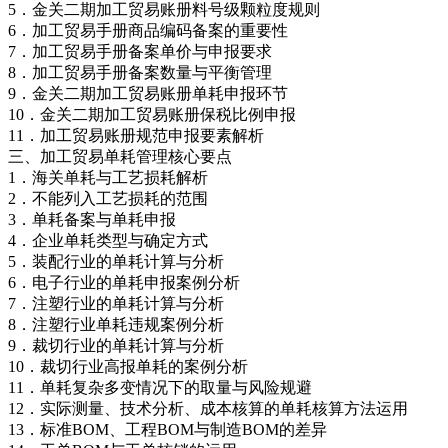
5．金关二期加工贸易账册料号级颗粒度规则
6．加工贸易手册商品编码备案的重要性
7．加工贸易手册备案单价与申报要求
8．加工贸易手册备案数量与平衡管理
9．金关二期加工贸易账册单耗申报环节
10．金关二期加工贸易账册保税比例申报
11．加工贸易账册规范申报要素解析
三、加工贸易单耗管理核心要点
1．海关单耗与工艺损耗解析
2．不能列入工艺损耗的范围
3．单耗备案与单耗申报
4．企业单耗类型与确定方式
5．装配行业的单耗计算与分析
6．电子行业的单耗申报案例分析
7．注塑行业的单耗计算与分析
8．注塑行业单耗违规案例分析
9．裁切行业的单耗计算与分析
10．裁切行业高报单耗的案例分析
11．单耗复杂多变情况下的取量与风险规避
12．实际测量、技术分析、成本核算的单耗核算方法运用
13．标准BOM、工程BOM与制造BOM的差异