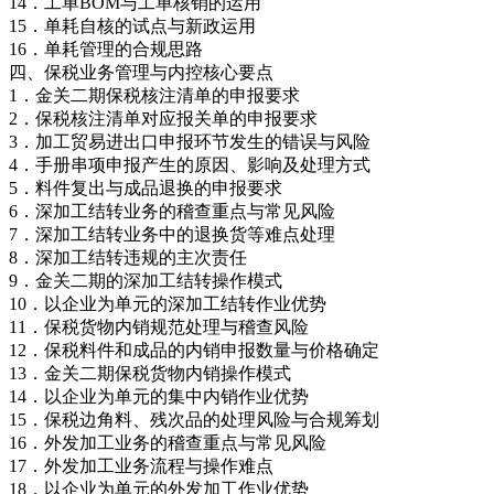
14．工单BOM与工单核销的运用
15．单耗自核的试点与新政运用
16．单耗管理的合规思路
四、保税业务管理与内控核心要点
1．金关二期保税核注清单的申报要求
2．保税核注清单对应报关单的申报要求
3．加工贸易进出口申报环节发生的错误与风险
4．手册串项申报产生的原因、影响及处理方式
5．料件复出与成品退换的申报要求
6．深加工结转业务的稽查重点与常见风险
7．深加工结转业务中的退换货等难点处理
8．深加工结转违规的主次责任
9．金关二期的深加工结转操作模式
10．以企业为单元的深加工结转作业优势
11．保税货物内销规范处理与稽查风险
12．保税料件和成品的内销申报数量与价格确定
13．金关二期保税货物内销操作模式
14．以企业为单元的集中内销作业优势
15．保税边角料、残次品的处理风险与合规筹划
16．外发加工业务的稽查重点与常见风险
17．外发加工业务流程与操作难点
18．以企业为单元的外发加工作业优势