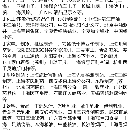
 电子、IT：东莞科泰电子、广东德赛电子、住友电工（上
海）、亚星电子、上海联合汽车电子、长城电脑、上海达丰电
脑、上海贝岭、上广NEC液晶显示器等。
 化工/能源/冶炼备品备件（采购物流）：中海油湛江南油、
湛江油服、天津渤海公司、中石油沈阳东北公司、北京中油测
井、上海宝钢集团、宁夏青铜峡铝业、宁夏加宁铝业、中国铝
业等。
 家电、制冷、机械制造：、安徽滁州博西华制冷、上海开利
空调、沈阳EMERSON谷轮冷冻机、三菱重工、青岛海尔、美
的空调、TCL通信、九阳家电、上海松下电器、美的厨具、
TCL家电百得（苏州）电动工具、上海通惠开利空调、杭州西
子奥迪斯电梯等。
 生物制药：上海施贵宝制药、上海先灵葆雅制药、上海三维
制药、上海罗氏制药、西安杨森上海分公司、东瑞制药（苏
州）、北京国药股份、上海国药股份、深圳一致药业、广州医
药股份、上海医药集团、石家庄以岭药业、无锡阿斯利康制约
等
 饮料、食品：汇源果汁、光明乳业、蒙牛乳业、伊利乳业、
青岛圣元乳业、西安银桥乳业、四川雪花华润啤酒、武汉百威
啤酒、蒲田雪津啤酒、广东喜之郎集团、上海冠生园食品、上
海一只鼎食品、东海粮油、中盛粮油、长沙卷烟厂、上海卷烟