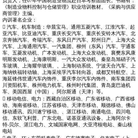
负责人，任07年中国制造业物流赴日本考察团团长。书籍有：
《制造业物料控制与仓储管理》职业培训教材、《采购与供应
商管理》主编。
内训著名企业：
 汽车、机车制造：华晨宝马、通用五菱汽车、江淮汽车、起
亚汽车、比亚迪汽车、重庆长安汽车、重庆长安铃木汽车、北
京奔驰汽车、奇瑞汽车、东风日产汽车、郑州日产、上海大众
汽车、上海通用汽车、一汽集团、柳州（东风）汽车、宇通客
车、五菱发动机、广本发动机、上海大众发动机、襄樊东风康
明斯发动机、上海康明斯、一汽大众发动机、秦皇岛旭硝子汽
车玻璃、上海耀华玻璃、、上海制动系统、宁波天合汽车、上
海纳铁福转动轴、上海采埃孚汽车转向器、成都艾特航空、上
海延锋伟世通汽车内饰件、重庆李尔汽车内饰件、南车集团四
川资阳机车、株州电力机车、株州时代集团、青岛庞巴迪机
车、美国西屋（中国）、阿尔斯通（天津）等。
 移动电信、电力：西藏自治区移动、广东省移动、广西省移
动、海南省移动、江苏省移动、天津市移动、顺德移动、佛山
移动通讯、四川遂宁移动、、湛江移动、南通电信、四川电
信、东软飞利普、广东北电、诺基亚通讯设备、上海阿尔卡
特-贝尔、湛江电力、文城国家电网、大亚湾核电站、秦山核
电站