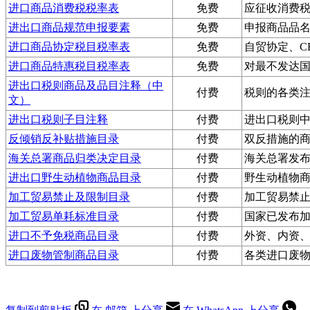
进口商品消费税税率表
免费
应征收消费
进出口商品规范申报要素
免费
申报商品品
进口商品协定税目税率表
免费
自贸协定、C
进口商品特惠税目税率表
免费
对最不发达
进出口税则商品及品目注释（中
付费
税则的各类
文）
进出口税则子目注释
付费
进出口税则
反倾销反补贴措施目录
付费
双反措施的
海关总署商品归类决定目录
付费
海关总署发
进出口野生动植物商品目录
付费
野生动植物
加工贸易禁止及限制目录
付费
加工贸易禁
加工贸易单耗标准目录
付费
国家已发布
进口不予免税商品目录
付费
外资、内资
进口废物管制商品目录
付费
各类进口废