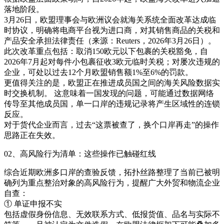
落地阶段。
3月26日，欧盟理事会与欧洲议会就海关系统全面改革达成临
时协议，明确将电商平台视为进口商，对其销售商品的关税和
产品安全承担法律责任（来源：Reuters，2026年3月26日）。
此次改革重点包括：取消150欧元以下包裹的关税豁免，自
2026年7月起对每件小包裹征收3欧元临时关税；对屡次违规的
企业，可处以过去12个月欧盟销售额1%至6%的罚款。
更值得关注的是，欧盟正在推进成员国之间的海关风险数据实
时交换机制。 这意味着一国发现的问题，可能通过数据网络
传导至其他成员国，单一口岸的违规记录将产生区域性的连锁
反应。
对于货代企业而言，过去“这票被查了，换个口岸再走”的操作
思路正在失效。
02、高风险行为清单：这些操作已触碰红线
综合近期欧洲多口岸的查验反馈，拓扑丝路整理了当前已被明
确列为重点整治对象的高风险行为，提醒广大外贸和物流企业
自查：
① 单证申报不实
包括虚假身份信息、无效联系方式、低报货值、品名与实际不