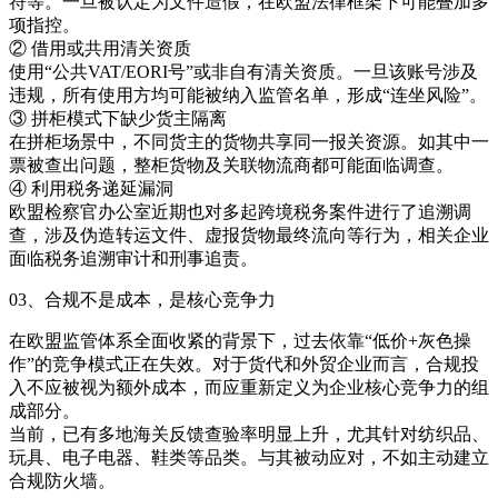
符等。一旦被认定为文件造假，在欧盟法律框架下可能叠加多
项指控。
② 借用或共用清关资质
使用“公共VAT/EORI号”或非自有清关资质。一旦该账号涉及
违规，所有使用方均可能被纳入监管名单，形成“连坐风险”。
③ 拼柜模式下缺少货主隔离
在拼柜场景中，不同货主的货物共享同一报关资源。如其中一
票被查出问题，整柜货物及关联物流商都可能面临调查。
④ 利用税务递延漏洞
欧盟检察官办公室近期也对多起跨境税务案件进行了追溯调
查，涉及伪造转运文件、虚报货物最终流向等行为，相关企业
面临税务追溯审计和刑事追责。
03、合规不是成本，是核心竞争力
在欧盟监管体系全面收紧的背景下，过去依靠“低价+灰色操
作”的竞争模式正在失效。对于货代和外贸企业而言，合规投
入不应被视为额外成本，而应重新定义为企业核心竞争力的组
成部分。
当前，已有多地海关反馈查验率明显上升，尤其针对纺织品、
玩具、电子电器、鞋类等品类。与其被动应对，不如主动建立
合规防火墙。