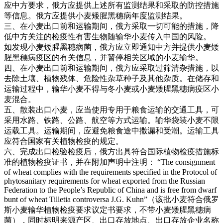
应中方要求，俄方应提供上述所有监测结果和采取的防控措施
等信息。俄方应提供小麦矮腥黑穗病年度监测结果。
三、在小麦出口前和运输期间，俄方采取一切可能的措施，降
低中方关注的检疫性有害生物随输华小麦传入中国的风险。
如发现小麦矮腥黑穗病菌，俄方应立即通知中方并提供小麦矮
腥黑穗病疫区的有关信息，并暂停相关区域的小麦输华。
四、在小麦出口前和运输期间，俄方应采取过筛清杂措施，以
去除土壤、植物残体、危险性杂草种子及其他杂质。在储存和
运输过程中，输华小麦不得与冬小麦或小麦矮腥黑穗病疫区小
麦混合。
五、散装出口小麦，应当使用专用于粮食运输的交通工具，可
采用水路、铁路、公路、航空等方式运输。输华袋装小麦不限
运载工具。运输期间，应避免粮食途中撒漏和受潮。运输工具
应符合国家有关植物检疫的规定。
六、完成出口检验检疫后，俄方出具符合国际植物检疫措施标
准的植物检疫证书，并在附加声明中注明： “The consignment
of wheat complies with the requirements specified in the Protocol of
phytosanitary requirements for wheat exported from the Russian
Federation to the People’s Republic of China and is free from dwarf
bunt of wheat Tilletia controversa J.G. Kuhn”（该批小麦符合俄罗
斯小麦输华植物检疫要求议定书要求，不带小麦矮腥黑穗病
菌），同时标明来源产区、出口存放地点、出口存放企业名称