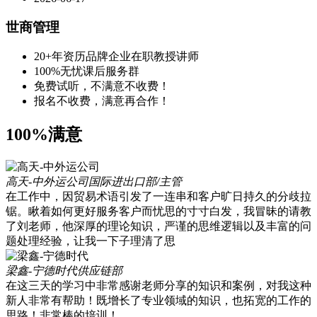
世商管理
20+年资历品牌企业在职教授讲师
100%无忧课后服务群
免费试听，不满意不收费！
报名不收费，满意再合作！
100%满意
高天-中外运公司
国际进出口部/主管
在工作中，因贸易术语引发了一连串和客户旷日持久的分歧拉
锯。瞅着如何更好服务客户而忧思的寸寸白发，我冒昧的请教
了刘老师，他深厚的理论知识，严谨的思维逻辑以及丰富的问
题处理经验，让我一下子理清了思
梁鑫-宁德时代
供应链部
在这三天的学习中非常感谢老师分享的知识和案例，对我这种
新人非常有帮助！既增长了专业领域的知识，也拓宽的工作的
思路！非常棒的培训！