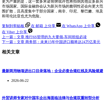
更为严重的是，这一套多米诺骨牌或许也将拍倒其他众多新兴
市场国家。国际金融协会认为新兴市场的脆弱性还会向更大范
围扩散，且高度集中于部分国家，南非、印尼、黎巴嫩、埃及
和哥伦比亚也尤为危险。
复制到剪贴板
在 邮箱 上分享
在 WhatsApp 上分享
在 Viber 上分享
上一篇：
文章
推行6S管理的九大要领-车间班组必读
下一篇：
文章
商务部：未来15年中国进口额将达24万亿美元
相关文章
最新两用物项进出口目录落地：企业必查合规红线及风险规避
2026-06-22
外贸讲师专家对中国车企出海面临法律与合规双重转型分析