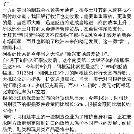
了”……
一方面美国的制裁会收紧美元通道，很多土耳其商人或将找不
到付款渠道，我国银行收汇也会收紧，需要重重审核。更重要
的是，当货币大幅、迅速贬值将造成当地进口商的成本上升，
所以部分土耳其商人会选择暂停贸易，甚至暂停尾款支付。
土耳其“帝国梦”的破灭不仅影响了那些抗风险冲击较差的新兴
市场国家，而且也影响了欧洲未来的稳定发展。这一颗“雷”，
非同小可。
阿根廷比索是今年当之无愧的“新兴市场最差货币”。
自4月下旬陷入汇率波动后，这个南美第二大经济体的通胀率
已达30%，今年前8个月，阿根廷比索更是达到了98%的贬值
幅度。9月25日，刚刚上任3个月的阿根廷央行行长宣布辞职，
大批民众走向街头，抗议通货膨胀。当天，美元对阿根廷比索
的汇率报40.0，收创历史新高。而2017年初时，美元对阿根廷
比索的汇率为17左右。
根据浙江信保最新发布的外贸信息显示，今年1-9月，阿根廷
国别项下的报损案件数量同比增长56%，报损金额同比增长约
3.5倍！
同时，阿根廷本土的一些制造企业为了维护自身利益，正在要
求阿方政府制定限制进口的政策以保护本国产业的发展，纺织
品类、鞋类和玩具类产品恐将中枪。