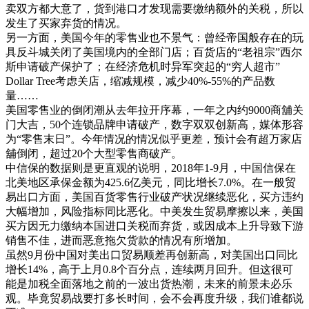
卖双方都大意了，货到港口才发现需要缴纳额外的关税，所以
发生了买家弃货的情况。
另一方面，美国今年的零售业也不景气：曾经帝国般存在的玩
具反斗城关闭了美国境内的全部门店；百货店的“老祖宗”西尔
斯申请破产保护了；在经济危机时异军突起的“穷人超市”
Dollar Tree考虑关店，缩减规模，减少40%-55%的产品数
量……
美国零售业的倒闭潮从去年拉开序幕，一年之内约9000商舖关
门大吉，50个连锁品牌申请破产，数字双双创新高，媒体形容
为“零售末日”。今年情况的情况似乎更差，预计会有超万家店
舖倒闭，超过20个大型零售商破产。
中信保的数据则是更直观的说明，2018年1-9月，中国信保在
北美地区承保金额为425.6亿美元，同比增长7.0%。在一般贸
易出口方面，美国百货零售行业破产状况继续恶化，买方违约
大幅增加，风险指标同比恶化。中美发生贸易摩擦以来，美国
买方因无力缴纳本国进口关税而弃货，或因成本上升导致下游
销售不佳，进而恶意拖欠货款的情况有所增加。
虽然9月份中国对美出口贸易顺差再创新高，对美国出口同比
增长14%，高于上月0.8个百分点，连续两月回升。但这很可
能是加税全面落地之前的一波出货热潮，未来的前景未必乐
观。毕竟贸易战要打多长时间，会不会再度升级，我们谁都说