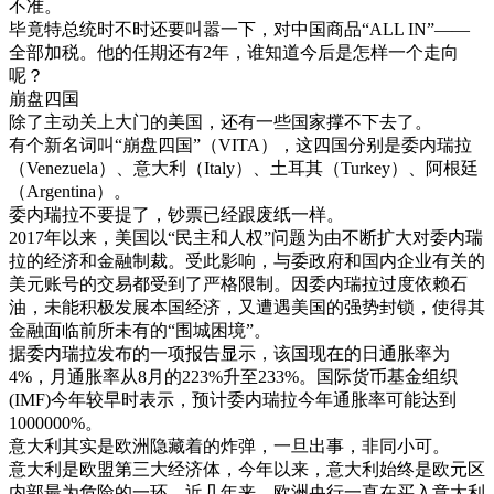
不准。
毕竟特总统时不时还要叫嚣一下，对中国商品“ALL IN”——
全部加税。他的任期还有2年，谁知道今后是怎样一个走向
呢？
崩盘四国
除了主动关上大门的美国，还有一些国家撑不下去了。
有个新名词叫“崩盘四国”（VITA），这四国分别是委内瑞拉
（Venezuela）、意大利（Italy）、土耳其（Turkey）、阿根廷
（Argentina）。
委内瑞拉不要提了，钞票已经跟废纸一样。
2017年以来，美国以“民主和人权”问题为由不断扩大对委内瑞
拉的经济和金融制裁。受此影响，与委政府和国内企业有关的
美元账号的交易都受到了严格限制。因委内瑞拉过度依赖石
油，未能积极发展本国经济，又遭遇美国的强势封锁，使得其
金融面临前所未有的“围城困境”。
据委内瑞拉发布的一项报告显示，该国现在的日通胀率为
4%，月通胀率从8月的223%升至233%。国际货币基金组织
(IMF)今年较早时表示，预计委内瑞拉今年通胀率可能达到
1000000%。
意大利其实是欧洲隐藏着的炸弹，一旦出事，非同小可。
意大利是欧盟第三大经济体，今年以来，意大利始终是欧元区
内部最为危险的一环。近几年来，欧洲央行一直在买入意大利