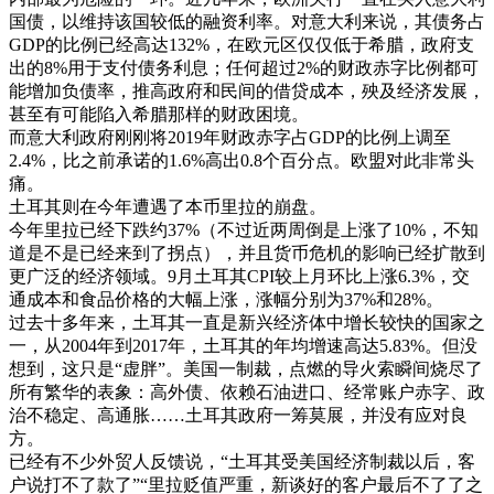
国债，以维持该国较低的融资利率。对意大利来说，其债务占
GDP的比例已经高达132%，在欧元区仅仅低于希腊，政府支
出的8%用于支付债务利息；任何超过2%的财政赤字比例都可
能增加负债率，推高政府和民间的借贷成本，殃及经济发展，
甚至有可能陷入希腊那样的财政困境。
而意大利政府刚刚将2019年财政赤字占GDP的比例上调至
2.4%，比之前承诺的1.6%高出0.8个百分点。欧盟对此非常头
痛。
土耳其则在今年遭遇了本币里拉的崩盘。
今年里拉已经下跌约37%（不过近两周倒是上涨了10%，不知
道是不是已经来到了拐点），并且货币危机的影响已经扩散到
更广泛的经济领域。9月土耳其CPI较上月环比上涨6.3%，交
通成本和食品价格的大幅上涨，涨幅分别为37%和28%。
过去十多年来，土耳其一直是新兴经济体中增长较快的国家之
一，从2004年到2017年，土耳其的年均增速高达5.83%。但没
想到，这只是“虚胖”。美国一制裁，点燃的导火索瞬间烧尽了
所有繁华的表象：高外债、依赖石油进口、经常账户赤字、政
治不稳定、高通胀……土耳其政府一筹莫展，并没有应对良
方。
已经有不少外贸人反馈说，“土耳其受美国经济制裁以后，客
户说打不了款了”“里拉贬值严重，新谈好的客户最后不了了之