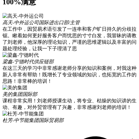
100%满意
高天-中外运公司
国际进出口部/主管
在工作中，因贸易术语引发了一连串和客户旷日持久的分歧拉
锯。瞅着如何更好服务客户而忧思的寸寸白发，我冒昧的请教
了刘老师，他深厚的理论知识，严谨的思维逻辑以及丰富的问
题处理经验，让我一下子理清了思
梁鑫-宁德时代
供应链部
在这三天的学习中非常感谢老师分享的知识和案例，对我这种
新人非常有帮助！既增长了专业领域的知识，也拓宽的工作的
思路！非常棒的培训！
美的集团
国际部
课程非常实用！刘老师授课生动，将专业、枯燥的知识讲的生
动、有趣，对外贸管理有了兴趣，非常感谢刘老师的培训！
杜芳-中节能集团
国际贸易部