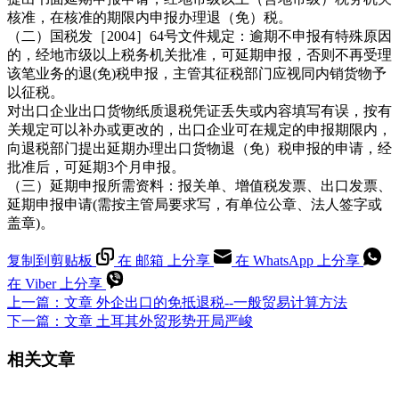
核准，在核准的期限内申报办理退（免）税。
（二）国税发［2004］64号文件规定：逾期不申报有特殊原因
的，经地市级以上税务机关批准，可延期申报，否则不再受理
该笔业务的退(免)税申报，主管其征税部门应视同内销货物予
以征税。
对出口企业出口货物纸质退税凭证丢失或内容填写有误，按有
关规定可以补办或更改的，出口企业可在规定的申报期限内，
向退税部门提出延期办理出口货物退（免）税申报的申请，经
批准后，可延期3个月申报。
（三）延期申报所需资料：报关单、增值税发票、出口发票、
延期申报申请(需按主管局要求写，有单位公章、法人签字或
盖章)。
复制到剪贴板
在 邮箱 上分享
在 WhatsApp 上分享
在 Viber 上分享
上一篇：
文章
外企出口的免抵退税--一般贸易计算方法
下一篇：
文章
土耳其外贸形势开局严峻
相关文章