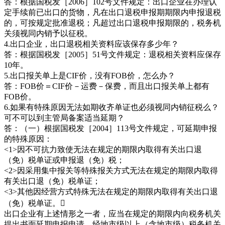
答：根据国税发［2006］102号文件规定：出口企业在办理认
定手续前已出口的货物，凡在出口退税申报期期限内申报退税
的，可按规定批准退税；凡超过出口退税申报期限的，税务机
关须视同内销予以征税。
4.出口企业，出口退税相关资料应该保存多少年？
答：根据国税发［2005］51号文件规定：退税相关资料应保存
10年。
5.出口报关单上是CIF价，没有FOB价，怎么办？
答：FOB价＝CIF价－运费－保费，而且出口报关单上都有
FOB价。
6.如果有特殊原因无法如期收齐单证也必须视同内销征税么？
可不可以到主管局备案适当延期？
答：（一）根据国税发［2004］113号文件规定，可延期申报
的特殊原因：
<1>因不可抗力致使无法在规定的期限内取得有关出口退
（免）税单证或申报退（免）税；
<2>因采用集中报关等特殊报关方式无法在规定的期限内取得
有关出口退（免）税单证；
<3>其他因经营方式特殊无法在规定的期限内取得有关出口退
（免）税单证。
出口企业有上述情形之一者，应当在规定的期限内向税务机关
提出书面延期申报申请，经地市级以上（含地市级）税务机关