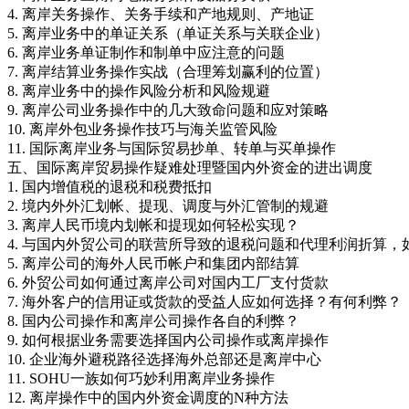
4. 离岸关务操作、关务手续和产地规则、产地证
5. 离岸业务中的单证关系（单证关系与关联企业）
6. 离岸业务单证制作和制单中应注意的问题
7. 离岸结算业务操作实战（合理筹划赢利的位置）
8. 离岸业务中的操作风险分析和风险规避
9. 离岸公司业务操作中的几大致命问题和应对策略
10. 离岸外包业务操作技巧与海关监管风险
11. 国际离岸业务与国际贸易抄单、转单与买单操作
五、国际离岸贸易操作疑难处理暨国内外资金的进出调度
1. 国内增值税的退税和税费抵扣
2. 境内外外汇划帐、提现、调度与外汇管制的规避
3. 离岸人民币境内划帐和提现如何轻松实现？
4. 与国内外贸公司的联营所导致的退税问题和代理利润折算
5. 离岸公司的海外人民币帐户和集团内部结算
6. 外贸公司如何通过离岸公司对国内工厂支付货款
7. 海外客户的信用证或货款的受益人应如何选择？有何利弊？
8. 国内公司操作和离岸公司操作各自的利弊？
9. 如何根据业务需要选择国内公司操作或离岸操作
10. 企业海外避税路径选择海外总部还是离岸中心
11. SOHU一族如何巧妙利用离岸业务操作
12. 离岸操作中的国内外资金调度的N种方法