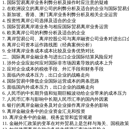
1. 国际贸易离岸业务利弊分析及操作时应注意的疑难
2. 在欧洲设立的离岸公司的利弊分析及适合的企业与国际贸易
3. 新加坡、香港、澳门离岸业务利弊分析及相关企业运营
4. 投资性离岸公司选择及适合的企业
5. 国际贸易离岸港业务与相应国际贸易离岸业务运营
6. 欧美离岸公司的利弊分析及适合的企业
7. 离岸贸易公司、离岸控股公司与离岸融资公司业务对进出口
8. 离岸公司资本运作路线图（经典案例分析）
9. 全球离岸业务成本成本比较及业务优势对比
二、国际离岸金融业务与进出口企业国际结算风险应对
1. 涉外企业应如何应对国际非市场因素导致的成本上升
2. 应对企业成本的税收手段、外汇手段和财务手段
3. 面临内外成本压力，出口企业的战略走向
4. 国际贸易中降低企业国际运营成本的两条思路
5. 面临国内外成本压力，出口企业的战略走向
6. 人民币的中长期升值和短期巨幅波动给企业带来的成本压力
7. 人民币汇率与影响中长期人民币汇率的国内外因素
8. 银行的离岸金融业务及对企业操作离岸业务的影响
9. 离岸金融业务中的企业资金汇兑和投资
10. 离岸业务中的金融、税务监管和监管规避
11. 金融外汇政策的变革在对外贸易上是怎样与海关、国税政