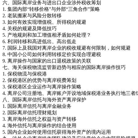
六、国际离岸业务与进出口企业涉外税收筹划
1. 集团内部“转移价格”与外部“三角合作”策略
2. 老鼠搬家与风险分散转移
3. 如何有效实现增值税、所得税的规避
4. 关税的规避及降低技巧
5. 产地规则和加工增值相矛盾如何处理？
6. 利润转移和高进低出、高出低走
7. 国际上及我国对离岸企业的税收规避有何限制，如何规避
8. 中国小公司如何利用转移定价实现合理避税
9. 离岸操作与国家的出口退税政策的关联
七、海关保税物流监管新趋势与相应的国际离岸操作技巧
1. 保税物流与保税港
2. 保税港区的优势与离岸税费筹划
3. 保税港区企业运作与离岸操作策略
4. 离岸公司注册地、离岸账户开设地域保税港业务执行地三
八、国际离岸信托与海外资产离岸保护
1. 国际离岸信托与离岸金融业务
2. 国际离岸信托理财规划
3. 离岸海外信托之权益与资产转移
4. 海外信托与离岸操作的结合使用
5. 国内企业如何使用信托获得海外资产的境内运用