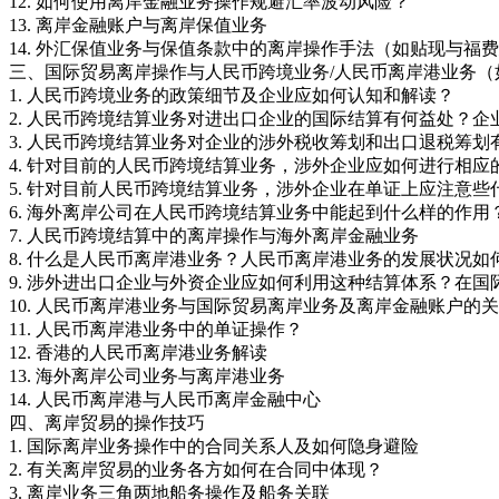
12. 如何使用离岸金融业务操作规避汇率波动风险？
13. 离岸金融账户与离岸保值业务
14. 外汇保值业务与保值条款中的离岸操作手法（如贴现与
三、国际贸易离岸操作与人民币跨境业务/人民币离岸港业务
1. 人民币跨境业务的政策细节及企业应如何认知和解读？
2. 人民币跨境结算业务对进出口企业的国际结算有何益处？
3. 人民币跨境结算业务对企业的涉外税收筹划和出口退税筹
4. 针对目前的人民币跨境结算业务，涉外企业应如何进行相
5. 针对目前人民币跨境结算业务，涉外企业在单证上应注意
6. 海外离岸公司在人民币跨境结算业务中能起到什么样的作
7. 人民币跨境结算中的离岸操作与海外离岸金融业务
8. 什么是人民币离岸港业务？人民币离岸港业务的发展状况如
9. 涉外进出口企业与外资企业应如何利用这种结算体系？在
10. 人民币离岸港业务与国际贸易离岸业务及离岸金融账户
11. 人民币离岸港业务中的单证操作？
12. 香港的人民币离岸港业务解读
13. 海外离岸公司业务与离岸港业务
14. 人民币离岸港与人民币离岸金融中心
四、离岸贸易的操作技巧
1. 国际离岸业务操作中的合同关系人及如何隐身避险
2. 有关离岸贸易的业务各方如何在合同中体现？
3. 离岸业务三角两地船务操作及船务关联