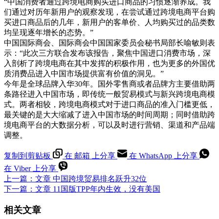
“中国消费者通过跨境电商购买进口商品的习惯逐渐养成。我
们通过对历年新用户的观察发现，在尝试通过跨境电商平台购
买进口商品后的几年，新用户的客单价、人均购买过的品类数
均呈现逐年增长的态势。”
中国国际商会、国际商会中国国家委员会秘书局部长喻敏则表
示：“此次三方联合发布该报告，聚焦中国进口消费市场，深
入剖析了跨境电商在其中发挥的积极作用，也为更多的外国优
质消费品进入中国市场提供富有价值的洞见。”
今年是全球品牌入华30年。国外零售商或者品牌方主要借助两
条路径进入中国市场，即传统一般贸易模式与新兴跨境电商模
式。两者相较，跨境电商模式对于进口商品的准入门槛更低，
最关键的是大大缩减了进入中国市场的时间周期；同时借助跨
境电商平台的大数据分析，可以及时进行营销、渠道和产品端
调整。
复制到剪贴板
在 邮箱 上分享
在 WhatsApp 上分享
在 Viber 上分享
上一篇：
文章
中国跨境贸易排名跃升32位
下一篇：
文章
11国版TPP年内生效，没有美国
相关文章