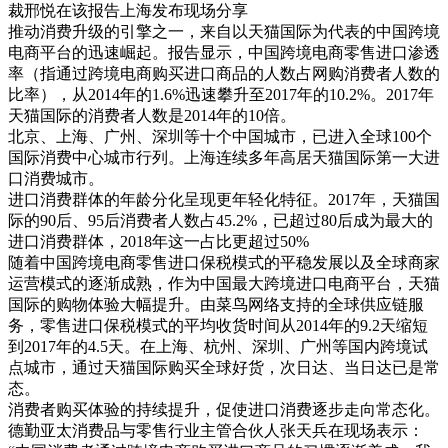
裁邢悦在该报告上海发布现场分享
推动消费升级的引擎之一，来自以天猫国际为代表的中国跨境
电商平台的迅速崛起。报告显示，中国跨境电商零售进口渗透
率（指通过跨境电商购买进口商品的人数占网购消费者人数的
比率），从2014年的1.6%迅速攀升至2017年的10.2%。2017年
天猫国际的消费者人数是2014年的10倍。
北京、上海、广州、深圳等十个中国城市，已进入全球100个
国际消费中心城市行列。上海连续多年高居天猫国际第一大进
口消费城市。
进口消费群体的年龄分化呈现更年轻化特征。2017年，天猫国
际的90后、95后消费者人数占45.2%，已超过80后成为最大的
进口消费群体，2018年这一占比更超过50%
随着中国跨境电商零售进口保税模式的平稳发展以及全球商家
运营模式的逐渐成熟，作为中国最大跨境进口电商平台，天猫
国际的购物体验大幅提升。由菜鸟网络支持的全球供应链服
务，零售进口保税模式的平均收货时间从2014年的9.2天缩短
到2017年的4.5天。在上海、杭州、深圳、广州等国内跨境试
点城市，通过天猫国际购买全球好货，次日达、当日达已是常
态。
消费者购买体验的持续提升，促使进口消费逐步走向常态化。
德勤亚太消费品与零售行业主管合伙人张天兵在现场表示：