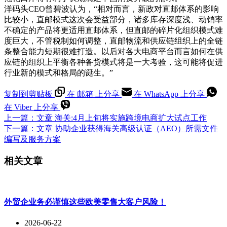
洋码头CEO曾碧波认为，“相对而言，新政对直邮体系的影响
比较小，直邮模式这次会受益部分，诸多库存深度浅、动销率
不确定的产品将更适用直邮体系，但直邮的碎片化组织模式难
度巨大，不管税制如何调整，直邮物流和供应链组织上的全链
条整合能力短期很难打造。以后对各大电商平台而言如何在供
应链的组织上平衡各种备货模式将是一大考验，这可能将促进
行业新的模式和格局的诞生。”
复制到剪贴板
在 邮箱 上分享
在 WhatsApp 上分享
在 Viber 上分享
上一篇：
文章
海关:4月上旬将实施跨境电商扩大试点工作
下一篇：
文章
协助企业获得海关高级认证（AEO）所需文件
编写及服务方案
相关文章
外贸企业务必谨慎这些欧美零售大客户风险！
2026-06-22