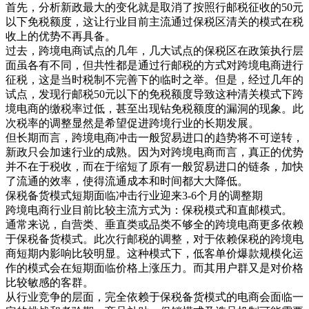
首先，分析新政最大的变化就是取消了按照行邮税征收的50元
以下免税额度，这让行业目前主流通过保税区清关的模式在税
收上的优势不再具备。
过去，跨境电商试点的几年，几大试点的保税区在政策执行层
面虽各有不同，但共性都是通过行邮税的方式对跨境电商进行
征税，这是当时税制不完善下的临时之举。但是，经过几年的
试点，发现行邮税50元以下的免税额度导致这种清关模式下跨
境电商的缴税率过低，甚至出现钻免税额度的漏洞的现象。此
次税率的调整显然是希望促进跨境行业的长期发展。
但长期而言，跨境电商冲击一般贸易进口的趋势将不可逆转，
新政只会加速行业的成熟。因为对跨境电商而言，真正的优势
并不在于税收，而在于缩短了原有一般贸易进口的链条，加快
了流通的效率，使得流通成本和时间都大大降低。
保税备货模式短期面临冲击行业迎来3-6个月的调整期
跨境电商行业目前比较主流方式为：保税模式和直邮模式。
通常来说，自营类、垂直类或品类不够全的跨境电商更多依赖
于保税备货模式。此次行邮税的调整，对于依赖保税的跨境电
商短期内影响比较明显。这种模式下，低客单价爆款规模化运
作的模式会在短期面临价格上涨压力。而其用户群又是对价格
比较敏感的客群。
从行业竞争的层面，完全依赖于保税备货模式的电商会面临一