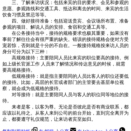
三、了解来访状况：包括来宾的目的要求、会见和参观的
意愿、参观路线和交通工具、抵达和离去的时间、来宾的生活
饮食习惯及禁忌等等。
四、做好接待准备：包括迎送贵宾、会议场所布置、准备
参观的项目、解说人员的安排、食宿和交通工具等。
在公务接待当中，接待的规格要求也极其重要，如果没有
事前了解往往会有很严重的缺失。错误的接待规格会使对方受
宠若惊，否则就是十分的不自在。一般接待规格按来访人员的
身分可分为以下三种：
高规格接待：主要陪同人员比来宾的职位要高的接待。例
如上级长官派工作 人员来了解情况和传达意见的时候，就需
要高规格接待。
低规格接待：就是指主要陪同的人员比客人的职位还要低
的接待。比如，高层的长官或者部门的主管要去基层单位视
察，就会成为低规格的接待。
对等接待：就是主要陪同人员与客人的职位同等地位的接
待。
来者是客，以客为尊。无论是否彼此是否有商业联系，都
应该以礼待之。从客人来到公司的前台开始，直到完全离开为
止，都要遵守礼仪规范，让来访者宾至如归。