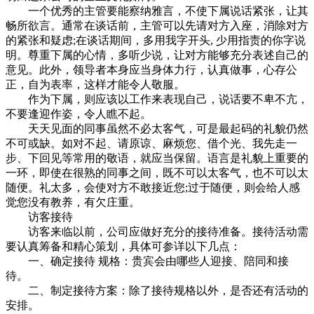
一个优秀的主管要能察纳雅言，不使下属说话紧张，让其
畅所欲言。通常在谈话前，主管可以先请对方入座，消除对方
的紧张和疑虑;在谈话期间，多用我字开头, 少用指责的你字说
明。尊重下属的心情，多听少说，让对方能够充分表述自己的
意见。此外，领导者本身应当身体力行，认真做事，心存公
正，自为表率，这样才能令人敬服。
作为下属，则应该以工作来表现自己，说话要不卑不亢，
不要逢迎作姿，令人瞧不起。
天天见面的同事虽然不必太客气，可是最起码的礼貌仍然
不可或缺。如对不起、请原谅、麻烦您、借个光、我先走一
步、下回见等常用的敬语，就应当保留。语言是礼貌上重要的
一环，即使在很熟的同事之间，既不可以太客气，也不可以太
随便。礼太多，会使对方不敢接近您;过于随便，则会给人感
觉您没有教养，有欠庄重。
访客接待
访客来临以前，公司应做好充分的接待准备。接待活动需
要认真筹备和精心策划，具体可参详以下几点：
一、确定接待 规格：贵宾会由哪些人迎接、陪同和接
待。
二、制定接待方案：除了接待规格以外，是否还有活动的
安排。