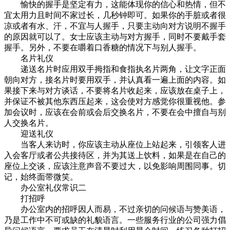
愉快的握手是坚定有力，这能体现你的信心和热情，但不
宜太用力且时间不家过长，几秒钟即可。如果你的手脏或者很
凉或者有水、汗，不宜与人握手，只要主动向对方说明不握手
的原因就可以了。女士应该主动与对方握手，同时不要戴手套
握手。另外，不要在嚼着口香糖的情况下与别人握手。
名片礼仪
递送名片时应用双手拇指和食指执名片两角，让文字正面
朝向对方，接名片时要用双手，并认真看一遍上面的内容。如
果接下来与对方谈话，不要将名片收起来，应该放在桌子上，
并保证不被其他东西压起来，这会使对方感觉你很重视他。参
加会议时，应该在会前或会后交换名片，不要在会中擅自与别
人交换名片。
迎送礼仪
当客人来访时，你应该主动从座位上站起来，引领客人进
入会客厅或者公共接待区，并为其送上饮料，如果是在自己的
座位上交谈，应该注意声音不要过大，以免影响周围同事。切
记，始终面带微笑。
办公室礼仪常识二
打招呼
办公室内的招呼因人而易，不过亲切的问候语与赞美语，
乃是工作中不可或缺的礼貌语言。一些服务行业的公司强力倡