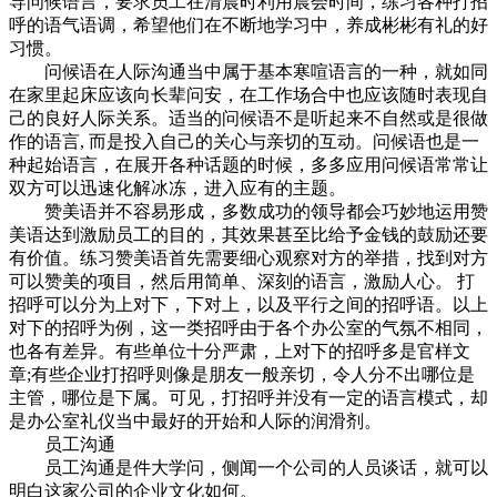
导问候语言，要求员工在清晨时利用晨会时间，练习各种打招
呼的语气语调，希望他们在不断地学习中，养成彬彬有礼的好
习惯。
问候语在人际沟通当中属于基本寒喧语言的一种，就如同
在家里起床应该向长辈问安，在工作场合中也应该随时表现自
己的良好人际关系。适当的问候语不是听起来不自然或是很做
作的语言, 而是投入自己的关心与亲切的互动。问候语也是一
种起始语言，在展开各种话题的时候，多多应用问候语常常让
双方可以迅速化解冰冻，进入应有的主题。
赞美语并不容易形成，多数成功的领导都会巧妙地运用赞
美语达到激励员工的目的，其效果甚至比给予金钱的鼓励还要
有价值。练习赞美语首先需要细心观察对方的举措，找到对方
可以赞美的项目，然后用简单、深刻的语言，激励人心。 打
招呼可以分为上对下，下对上，以及平行之间的招呼语。以上
对下的招呼为例，这一类招呼由于各个办公室的气氛不相同，
也各有差异。有些单位十分严肃，上对下的招呼多是官样文
章;有些企业打招呼则像是朋友一般亲切，令人分不出哪位是
主管，哪位是下属。可见，打招呼并没有一定的语言模式，却
是办公室礼仪当中最好的开始和人际的润滑剂。
员工沟通
员工沟通是件大学问，侧闻一个公司的人员谈话，就可以
明白这家公司的企业文化如何。