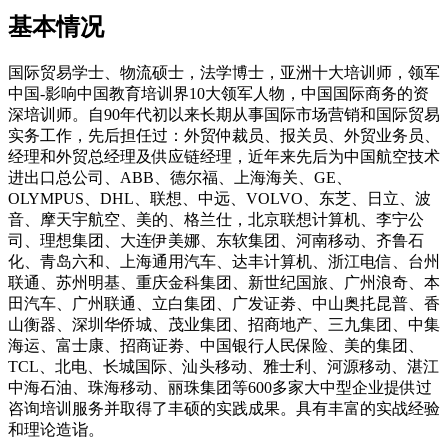
基本情况
国际贸易学士、物流硕士，法学博士，亚洲十大培训师，领军
中国-影响中国教育培训界10大领军人物，中国国际商务的资
深培训师。自90年代初以来长期从事国际市场营销和国际贸易
实务工作，先后担任过：外贸仲裁员、报关员、外贸业务员、
经理和外贸总经理及供应链经理，近年来先后为中国航空技术
进出口总公司、ABB、德尔福、上海海关、GE、
OLYMPUS、DHL、联想、中远、VOLVO、东芝、日立、波
音、摩天宇航空、美的、格兰仕，北京联想计算机、李宁公
司、理想集团、大连伊美娜、东软集团、河南移动、齐鲁石
化、青岛六和、上海通用汽车、达丰计算机、浙江电信、台州
联通、苏州明基、重庆金科集团、新世纪国旅、广州浪奇、本
田汽车、广州联通、立白集团、广发证劵、中山奥扥昆普、香
山衡器、深圳华侨城、茂业集团、招商地产、三九集团、中集
海运、富士康、招商证劵、中国银行人民保险、美的集团、
TCL、北电、长城国际、汕头移动、雅士利、河源移动、湛江
中海石油、珠海移动、丽珠集团等600多家大中型企业提供过
咨询培训服务并取得了丰硕的实践成果。具有丰富的实战经验
和理论造诣。