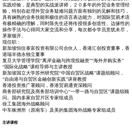
实践经验，是典型的实战派讲师，２０多年的外贸业务管理经
验，特别在处理外贸业务疑难问题方面有独到的见解和技巧，
具有娴熟的业务技能和极佳的语言表达能力，对国际贸易术语
有极精确的理解，同时陈先生还将传授很多创造性、边缘性的
操作手法与心得同大家交流和分享，每次都令学员意犹未尽，
茅塞顿开。
现任职：
新加坡恒信泰富投资有限公司合伙人，香港汇创投资董事，香
港瑞丰德永独立董事
复旦大学管理学院“离岸金融与跨境投融资”“海外并购实务”
“国际化战略”课程导师与主讲教授
新加坡国立大学苏州研究院“中国自贸区战略”课题组顾问，
“自由港与自贸区金融创新实践”讲座教授
香港投资推广署顾问，香港贸易通资深顾问
商务部研究院及商务部培训中心“一带一路与自贸区”课题组顾
问。国内多家自贸片区专家组成员
徐工集团海外战略顾问
中车株洲所（原南车）及美的集团海外战略专家组成员
主讲课程