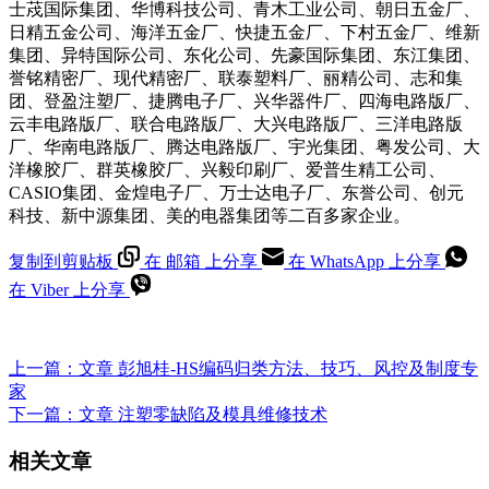
士荗国际集团、华博科技公司、青木工业公司、朝日五金厂、
日精五金公司、海洋五金厂、快捷五金厂、下村五金厂、维新
集团、异特国际公司、东化公司、先豪国际集团、东江集团、
誉铭精密厂、现代精密厂、联泰塑料厂、丽精公司、志和集
团、登盈注塑厂、捷腾电子厂、兴华器件厂、四海电路版厂、
云丰电路版厂、联合电路版厂、大兴电路版厂、三洋电路版
厂、华南电路版厂、腾达电路版厂、宇光集团、粤发公司、大
洋橡胶厂、群英橡胶厂、兴毅印刷厂、爱普生精工公司、
CASIO集团、金煌电子厂、万士达电子厂、东誉公司、创元
科技、新中源集团、美的电器集团等二百多家企业。
复制到剪贴板
在 邮箱 上分享
在 WhatsApp 上分享
在 Viber 上分享
上一篇：
文章
彭旭桂-HS编码归类方法、技巧、风控及制度专
家
下一篇：
文章
注塑零缺陷及模具维修技术
相关文章