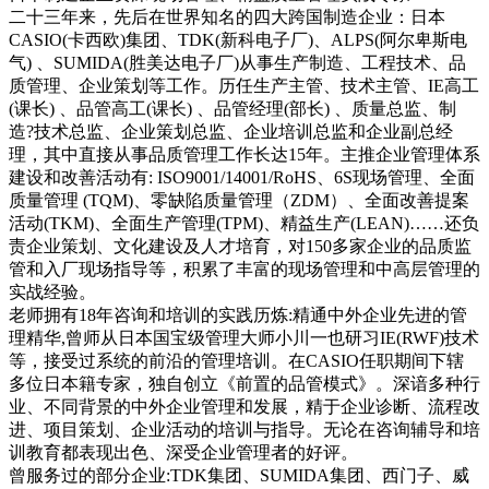
二十三年来，先后在世界知名的四大跨国制造企业：日本
CASIO(卡西欧)集团、TDK(新科电子厂)、ALPS(阿尔卑斯电
气) 、SUMIDA(胜美达电子厂)从事生产制造、工程技术、品
质管理、企业策划等工作。历任生产主管、技术主管、IE高工
(课长) 、品管高工(课长) 、品管经理(部长) 、质量总监、制
造?技术总监、企业策划总监、企业培训总监和企业副总经
理，其中直接从事品质管理工作长达15年。主推企业管理体系
建设和改善活动有: ISO9001/14001/RoHS、6S现场管理、全面
质量管理 (TQM)、零缺陷质量管理（ZDM）、全面改善提案
活动(TKM)、全面生产管理(TPM)、精益生产(LEAN)……还负
责企业策划、文化建设及人才培育，对150多家企业的品质监
管和入厂现场指导等，积累了丰富的现场管理和中高层管理的
实战经验。
老师拥有18年咨询和培训的实践历炼:精通中外企业先进的管
理精华,曾师从日本国宝级管理大师小川一也研习IE(RWF)技术
等，接受过系统的前沿的管理培训。在CASIO任职期间下辖
多位日本籍专家，独自创立《前置的品管模式》。深谙多种行
业、不同背景的中外企业管理和发展，精于企业诊断、流程改
进、项目策划、企业活动的培训与指导。无论在咨询辅导和培
训教育都表现出色、深受企业管理者的好评。
曾服务过的部分企业:TDK集团、SUMIDA集团、西门子、威