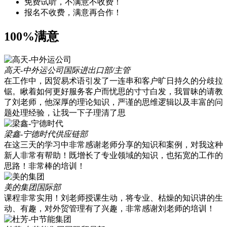
免费试听，不满意不收费！
报名不收费，满意再合作！
100%满意
高天-中外运公司
国际进出口部/主管
在工作中，因贸易术语引发了一连串和客户旷日持久的分歧拉
锯。瞅着如何更好服务客户而忧思的寸寸白发，我冒昧的请教
了刘老师，他深厚的理论知识，严谨的思维逻辑以及丰富的问
题处理经验，让我一下子理清了思
梁鑫-宁德时代
供应链部
在这三天的学习中非常感谢老师分享的知识和案例，对我这种
新人非常有帮助！既增长了专业领域的知识，也拓宽的工作的
思路！非常棒的培训！
美的集团
国际部
课程非常实用！刘老师授课生动，将专业、枯燥的知识讲的生
动、有趣，对外贸管理有了兴趣，非常感谢刘老师的培训！