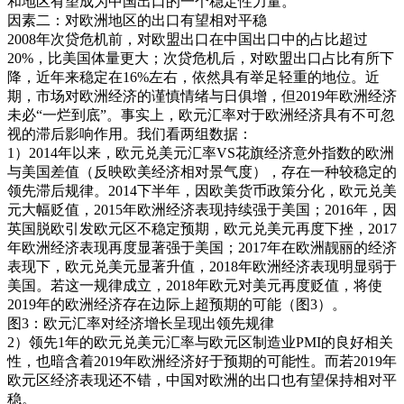
和地区有望成为中国出口的一个稳定性力量。
因素二：对欧洲地区的出口有望相对平稳
2008年次贷危机前，对欧盟出口在中国出口中的占比超过
20%，比美国体量更大；次贷危机后，对欧盟出口占比有所下
降，近年来稳定在16%左右，依然具有举足轻重的地位。近
期，市场对欧洲经济的谨慎情绪与日俱增，但2019年欧洲经济
未必“一烂到底”。事实上，欧元汇率对于欧洲经济具有不可忽
视的滞后影响作用。我们看两组数据：
1）2014年以来，欧元兑美元汇率VS花旗经济意外指数的欧洲
与美国差值（反映欧美经济相对景气度），存在一种较稳定的
领先滞后规律。2014下半年，因欧美货币政策分化，欧元兑美
元大幅贬值，2015年欧洲经济表现持续强于美国；2016年，因
英国脱欧引发欧元区不稳定预期，欧元兑美元再度下挫，2017
年欧洲经济表现再度显著强于美国；2017年在欧洲靓丽的经济
表现下，欧元兑美元显著升值，2018年欧洲经济表现明显弱于
美国。若这一规律成立，2018年欧元对美元再度贬值，将使
2019年的欧洲经济存在边际上超预期的可能（图3）。
图3：欧元汇率对经济增长呈现出领先规律
2）领先1年的欧元兑美元汇率与欧元区制造业PMI的良好相关
性，也暗含着2019年欧洲经济好于预期的可能性。而若2019年
欧元区经济表现还不错，中国对欧洲的出口也有望保持相对平
稳。