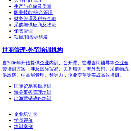
人力行政管理
生产与仓储及质量
职业技能/综合管理
财务管理及税务金融
采购与供应商及物流
销售管理
项目/招投标研发
世商管理-外贸培训机构
自2006年开始提供企业内训、公开课、管理咨询辅导等企业全
套培训方案，涉及国际贸易、关务培训，海外营销、采购物流
供应链、中高层管理、领导力，企业变革等实战高效培训。
国际贸易实操培训
海关事务管理培训
出海营销战略培训
企业培训卡
学员评价
培训案例