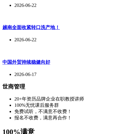
2026-06-22
越南全面收紧转口洗产地！
2026-06-22
中国外贸持续稳健向好
2026-06-17
世商管理
20+年资历品牌企业在职教授讲师
100%无忧课后服务群
免费试听，不满意不收费！
报名不收费，满意再合作！
100%满意