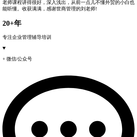
老师课程讲得很好，深入浅出，从前一点儿不懂外贸的小白也
能听懂。收获满满，感谢世商管理的刘老师!
20+年
专注企业管理辅导培训
+ 微信/公众号