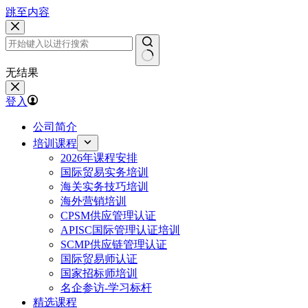
跳至内容
无结果
登入
公司简介
培训课程
2026年课程安排
国际贸易实务培训
海关实务技巧培训
海外营销培训
CPSM供应管理认证
APISC国际管理认证培训
SCMP供应链管理认证
国际贸易师认证
国家招标师培训
名企参访-学习标杆
精选课程