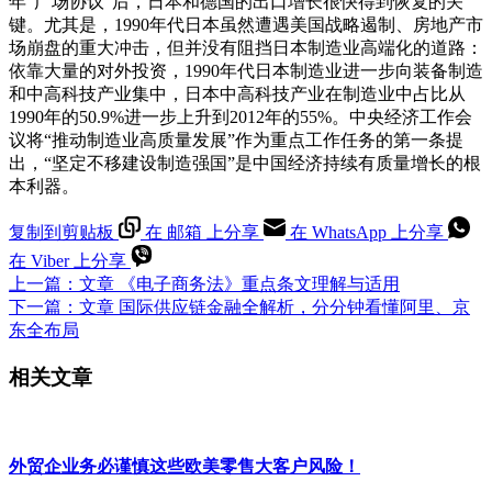
年“广场协议”后，日本和德国的出口增长很快得到恢复的关
键。尤其是，1990年代日本虽然遭遇美国战略遏制、房地产市
场崩盘的重大冲击，但并没有阻挡日本制造业高端化的道路：
依靠大量的对外投资，1990年代日本制造业进一步向装备制造
和中高科技产业集中，日本中高科技产业在制造业中占比从
1990年的50.9%进一步上升到2012年的55%。中央经济工作会
议将“推动制造业高质量发展”作为重点工作任务的第一条提
出，“坚定不移建设制造强国”是中国经济持续有质量增长的根
本利器。
复制到剪贴板
在 邮箱 上分享
在 WhatsApp 上分享
在 Viber 上分享
上一篇：
文章
《电子商务法》重点条文理解与适用
下一篇：
文章
国际供应链金融全解析，分分钟看懂阿里、京
东全布局
相关文章
外贸企业务必谨慎这些欧美零售大客户风险！