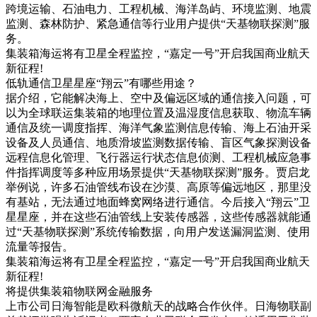
跨境运输、石油电力、工程机械、海洋岛屿、环境监测、地震
监测、森林防护、紧急通信等行业用户提供“天基物联探测”服
务。
集装箱海运将有卫星全程监控，“嘉定一号”开启我国商业航天
新征程!
低轨通信卫星星座“翔云”有哪些用途？
据介绍，它能解决海上、空中及偏远区域的通信接入问题，可
以为全球联运集装箱的地理位置及温湿度信息获取、物流车辆
通信及统一调度指挥、海洋气象监测信息传输、海上石油开采
设备及人员通信、地质滑坡监测数据传输、盲区气象探测设备
远程信息化管理、飞行器运行状态信息侦测、工程机械应急事
件指挥调度等多种应用场景提供“天基物联探测”服务。贾启龙
举例说，许多石油管线布设在沙漠、高原等偏远地区，那里没
有基站，无法通过地面蜂窝网络进行通信。今后接入“翔云”卫
星星座，并在这些石油管线上安装传感器，这些传感器就能通
过“天基物联探测”系统传输数据，向用户发送漏洞监测、使用
流量等报告。
集装箱海运将有卫星全程监控，“嘉定一号”开启我国商业航天
新征程!
将提供集装箱物联网金融服务
上市公司日海智能是欧科微航天的战略合作伙伴。日海物联副