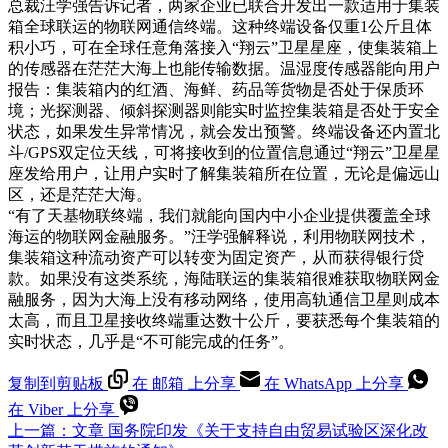
总裁汪学强告诉记者，两家企业已联合开发出一款适用于集装
箱全球联运的物联网通信终端。这种终端设备仅重1公斤且体
积小巧，可在全球任意角落接入“翔云”卫星星座，使集装箱上
的传感器在茫茫大海上也能传输数据。温湿度传感器能向用户
报告：集装箱内的红酒、海鲜、药品等货物是否处于保质环
境；光探测器、倾斜探测器则能实时监控集装箱是否处于安全
状态，如果发生异常情况，就会发出预警。终端设备还内置北
斗/GPS双定位天线，可将接收到的位置信息通过“翔云”卫星星
座发给用户，让用户实时了解集装箱所在位置，无论是偏远山
区，还是茫茫大海。
“有了天基物联终端，我们就能向国内中小企业提供覆盖全球
海运的物联网金融服务。”汪学强解释说，利用物联网技术，
集装箱这种流动资产可以转变为固定资产，从而获得银行贷
款。如果没有这类系统，海陆联运的集装箱很难获取物联网金
融服务，因为大海上没有移动网络，使用高轨通信卫星则成本
太高，而且卫星接收终端重达数十公斤，要获悉每个集装箱的
实时状态，几乎是“不可能完成的任务”。
复制到剪贴板
在 邮箱 上分享
在 WhatsApp 上分享
在 Viber 上分享
上一篇：
文章
国务院印发《关于支持自由贸易试验区深化改