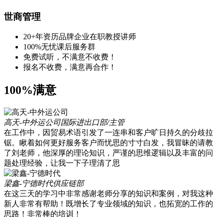
世商管理
20+年资历品牌企业在职教授讲师
100%无忧课后服务群
免费试听，不满意不收费！
报名不收费，满意再合作！
100%满意
高天-中外运公司
国际进出口部/主管
在工作中，因贸易术语引发了一连串和客户旷日持久的分歧拉
锯。瞅着如何更好服务客户而忧思的寸寸白发，我冒昧的请教
了刘老师，他深厚的理论知识，严谨的思维逻辑以及丰富的问
题处理经验，让我一下子理清了思
梁鑫-宁德时代
供应链部
在这三天的学习中非常感谢老师分享的知识和案例，对我这种
新人非常有帮助！既增长了专业领域的知识，也拓宽的工作的
思路！非常棒的培训！