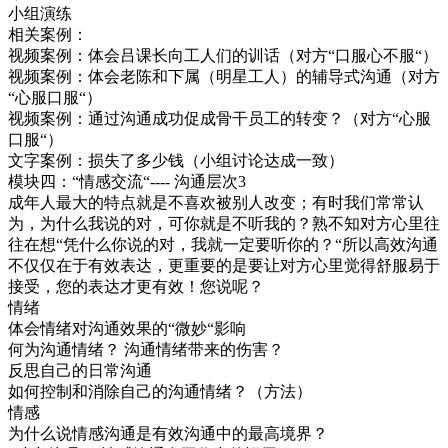
小组演练
相关案例：
视频案例：体会吕课长向工人们的训话（对方“口服心不服“）
视频案例：体会老陈和下属（明星工人）的辅导式沟通（对方
“心服口服“）
视频案例：通过沟通成功促成骨干员工的转变？（对方“心服
口服“）
文字案例：损失了多少钱（小组讨论达成一致）
模块四：“情感交流“---- 沟通层次3
成年人最大的特点就是不喜欢被别人改变；有时我们常常认
为，为什么我说的对，可你就是不听我的？熟不知对方心里往
往在想“凭什么你说的对，我就一定要听你的？“所以高效沟通
不仅仅在于有效表达，更重要的是要让对方心里觉得舒服易于
接受，您的表达才更有效！您说呢？
情绪
体会情绪对沟通效果的“微妙“影响
何为沟通情绪？ 沟通情绪带来的伤害？
反思自己的日常沟通
如何控制和消除自己的沟通情绪？（方法）
情感
为什么说情感沟通是有效沟通中的最高境界？