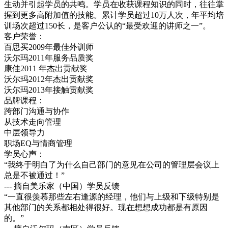
生动并引起学员的共鸣。学员在收获课程知识的同时，往往掌
握到更多高附加值的技能。累计学员超过10万人次，年平均培
训场次超过150长，是客户公认的“最受欢迎的讲师之一”。
客户荣誉：
百思买2009年最佳外训师
沃尔玛2011年服务品质奖
康佳2011 年杰出贡献奖
沃尔玛2012年杰出贡献奖
沃尔玛2013年接触贡献奖
品牌课程：
跨部门沟通与协作
从技术走向管理
中层领导力
职场EQ与情商管理
学员心声：
“我终于明白了为什么自己部门的意见在公司的管理层会议上
总是不被通过！”
--- 摘自美乐家（中国）学员反馈
“一直很羡慕那些左右逢源的经理，他们与上级和下级特别是
其他部门的关系都相处得很好。现在想想成功都是有原因
的。”