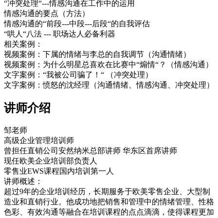
“冲突处理“---情感沟通在工作中的运用
情感沟通的要点（方法）
情感沟通的“前段---中段---后段“的自我评估
“哄人“八法 --- 职场达人必备利器
相关案例：
视频案例：下属的情绪与李总的自我调节（沟通情绪）
视频案例：为什么明星总喜欢在比赛中“煽情“？（情感沟通）
文字案例：“我被公司骗了！“ （冲突处理）
文字案例：愤怒的沈经理（沟通情绪、情感沟通、冲突处理）
讲师介绍
邹老师
高级企业管理培训师
曾担任直销公司安然纳米总部讲师 华东区首席讲师
现任欧美企业培训部负责人
零售业EWS课程国内培训第一人
讲师概述：
超过9年的企业培训经历，长期服务于欧美零售企业、大型制
造业和直销行业。他成功地把销售和管理中的情绪管理、性格
色彩、有效沟通等融合在培训课程的点点滴滴，使得课程更加