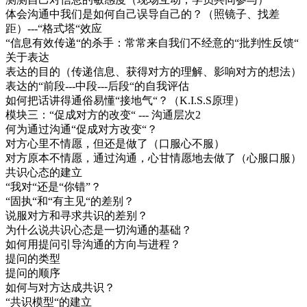
体会沟通中我们是如何自己误导自己的？（照镜子、找差
距）---“格式塔“效应
“信息有效传递“的杀手：常常来自我们不经意的“批判性反馈“
关于表达
表达的目的（传递信息、获得对方的理解、影响对方的想法）
表达的“前段---中段---后段“的自我评估
如何把话讲得通俗易懂“接地气“？（K.I.S.S原理）
模块三：“促成对方的改变“ --- 沟通层次2
何为通过沟通“促成对方改变“？
对方心里不情愿，但还是做了（口服心不服）
对方原本不情愿，通过沟通，心甘情愿地去做了（心服口服）
共识心态的建立
“我对“还是“你错”？
“固执“和“有主见“的差别？
说服对方和寻求共识的差别？
为什么说共识心态是一切沟通的基础？
如何用提问引导沟通的方向与进程？
提问的类型
提问的顺序
如何与对方达成共识？
“共识模型“的建立