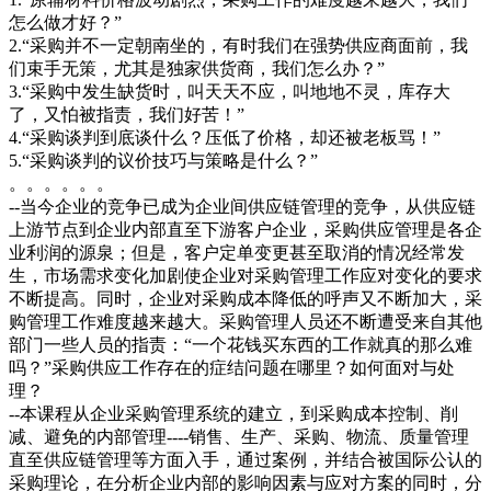
怎么做才好？”
2.“采购并不一定朝南坐的，有时我们在强势供应商面前，我
们束手无策，尤其是独家供货商，我们怎么办？”
3.“采购中发生缺货时，叫天天不应，叫地地不灵，库存大
了，又怕被指责，我们好苦！”
4.“采购谈判到底谈什么？压低了价格，却还被老板骂！”
5.“采购谈判的议价技巧与策略是什么？”
。。。。。。
--当今企业的竞争已成为企业间供应链管理的竞争，从供应链
上游节点到企业内部直至下游客户企业，采购供应管理是各企
业利润的源泉；但是，客户定单变更甚至取消的情况经常发
生，市场需求变化加剧使企业对采购管理工作应对变化的要求
不断提高。同时，企业对采购成本降低的呼声又不断加大，采
购管理工作难度越来越大。采购管理人员还不断遭受来自其他
部门一些人员的指责：“一个花钱买东西的工作就真的那么难
吗？”采购供应工作存在的症结问题在哪里？如何面对与处
理？
--本课程从企业采购管理系统的建立，到采购成本控制、削
减、避免的内部管理----销售、生产、采购、物流、质量管理
直至供应链管理等方面入手，通过案例，并结合被国际公认的
采购理论，在分析企业内部的影响因素与应对方案的同时，分