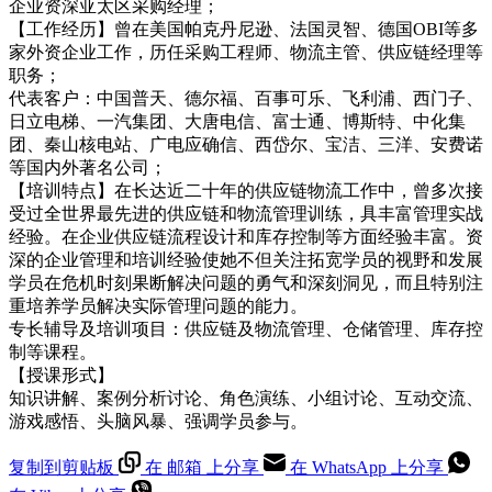
企业资深亚太区采购经理；
【工作经历】曾在美国帕克丹尼逊、法国灵智、德国OBI等多
家外资企业工作，历任采购工程师、物流主管、供应链经理等
职务；
代表客户：中国普天、德尔福、百事可乐、飞利浦、西门子、
日立电梯、一汽集团、大唐电信、富士通、博斯特、中化集
团、秦山核电站、广电应确信、西岱尔、宝洁、三洋、安费诺
等国内外著名公司；
【培训特点】在长达近二十年的供应链物流工作中，曾多次接
受过全世界最先进的供应链和物流管理训练，具丰富管理实战
经验。在企业供应链流程设计和库存控制等方面经验丰富。资
深的企业管理和培训经验使她不但关注拓宽学员的视野和发展
学员在危机时刻果断解决问题的勇气和深刻洞见，而且特别注
重培养学员解决实际管理问题的能力。
专长辅导及培训项目：供应链及物流管理、仓储管理、库存控
制等课程。
【授课形式】
知识讲解、案例分析讨论、角色演练、小组讨论、互动交流、
游戏感悟、头脑风暴、强调学员参与。
复制到剪贴板
在 邮箱 上分享
在 WhatsApp 上分享